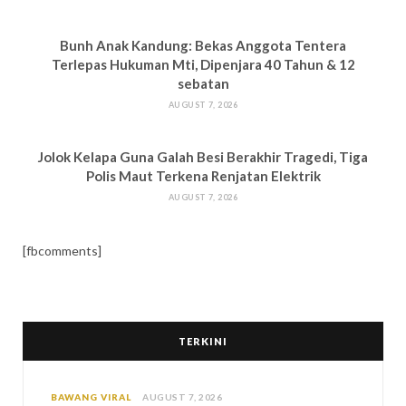
Bun
h Anak Kandung: Bekas Anggota Tentera
Terlepas Hukuman M
ti, Dipenjara 40 Tahun & 12
sebatan
AUGUST 7, 2026
Jolok Kelapa Guna Galah Besi Berakhir Tragedi, Tiga
Polis Maut Terkena Renjatan Elektrik
AUGUST 7, 2026
[fbcomments]
TERKINI
BAWANG VIRAL
AUGUST 7, 2026