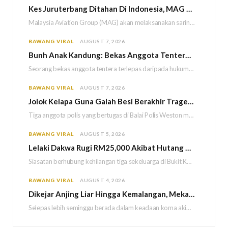
Kes Juruterbang Ditahan Di Indonesia, MAG Wajibkan Saringan Dadah 1,260 Juruterbang Malaysia Airlines
Malaysia Aviation Group (MAG) akan melaksanakan saringan dadah mandatori terhadap semua juruterbang Malaysia Airlines sebagai…
BAWANG VIRAL
AUGUST 7, 2026
Bun
h Anak Kandung: Bekas Anggota Tentera Terlepas Hukuman M
Seorang bekas anggota tentera terlepas daripada hukuman gantung selepas Mahkamah Persekutuan memutuskan untuk menggantikan hukuman…
BAWANG VIRAL
AUGUST 7, 2026
Jolok Kelapa Guna Galah Besi Berakhir Tragedi, Tiga Polis Maut Terkena Renjatan Elektrik
Tiga anggota polis yang bertugas di Balai Polis Weston maut selepas dipercayai terkena renjatan elektrik…
BAWANG VIRAL
AUGUST 5, 2026
Lelaki Dakwa Rugi RM25,000 Akibat Hutang Kutu, Polis Siasat Kaitan Dengan Kehilangan Tiga Beranak
Siasatan berhubung kehilangan tiga sekeluarga di Bukit Kayu Hitam kini memasuki perkembangan baharu apabila polis…
BAWANG VIRAL
AUGUST 4, 2026
Dikejar Anjing Liar Hingga Kemalangan, Mekanik Berdepan Risiko Kecederaan Otak Kekal
Selepas lebih seminggu berada dalam keadaan koma akibat kemalangan dipercayai berpunca daripada kejadian dikejar sekumpulan…