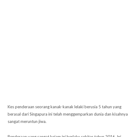
Kes penderaan seorang kanak-kanak lelaki berusia 5 tahun yang
berasal dari Singapura ini telah menggemparkan dunia dan kisahnya
sangat meruntun jiwa.
Penderaan yang sangat kejam ini berlaku sekitar tahun 2016. Ini