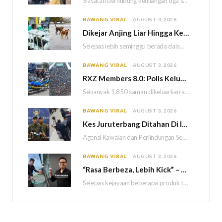
Siasatan berhubung kehilangan tiga sekeluarga di Bukit Kayu Hitam kini memasuki perkembangan baharu apabila polis…
BAWANG VIRAL
AUGUST 4, 2026
Dikejar Anjing Liar Hingga Kemalangan, Mekanik Berdepan Risiko Kecederaan Otak Kekal
Selepas lebih seminggu berada dalam keadaan koma akibat kemalangan dipercayai berpunca daripada kejadian dikejar sekumpulan…
BAWANG VIRAL
AUGUST 3, 2026
RXZ Members 8.0: Polis Keluar 1,850 Saman, Sita 222 Motosikal & 5 Maut
Sebanyak 1,850 saman dikeluarkan atas pelbagai kesalahan lalu lintas manakala 222 motosikal disita sepanjang penganjuran…
BAWANG VIRAL
AUGUST 3, 2026
Kes Juruterbang Ditahan Di Indonesia: AKPS Dedah Bagasi Lepasi Saringan KLIA Tanpa Imej Mencurigakan
Agensi Kawalan dan Perlindungan Sempadan Malaysia (AKPS) menjelaskan bahawa semua prosedur pemeriksaan keselamatan di Lapangan…
BAWANG VIRAL
AUGUST 3, 2026
“Rasa Berbeza, Lebih Kick” – Khairul Aming Sanggup Turun Ke Laut Demi Hasilkan Sambal Nyet Bilis Baharu
Selepas kejayaan beberapa produk terdahulu, usahawan dan pempengaruh, Khairul Aming kini tampil dengan produk terbaharunya…