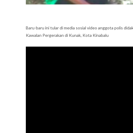
Baru-baru ini tular di media sosial video anggota polis di
Kawalan Pergerakan di Kunak, Kota Kinabalu