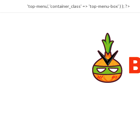
'top-menu', 'container_class' => 'top-menu-box' ) ); ?>