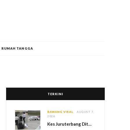
RUMAH TANGGA
TERKINI
BAWANG VIRAL
AUGUST 7,
2026
Kes Juruterbang Ditahan Di Indonesia, MAG Wajibkan Saringan Dadah 1,260 Juruterbang Malaysia Airlines