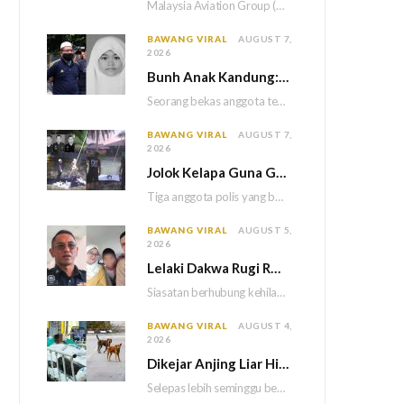
Malaysia Aviation Group (MAG) akan melaksanakan saringan dadah mandatori terhadap semua juruterbang Malaysia Airlines sebagai…
BAWANG VIRAL
AUGUST 7,
2026
Bun
h Anak Kandung: Bekas Anggota Tentera Terlepas Hukuman M
Seorang bekas anggota tentera terlepas daripada hukuman gantung selepas Mahkamah Persekutuan memutuskan untuk menggantikan hukuman…
BAWANG VIRAL
AUGUST 7,
2026
Jolok Kelapa Guna Galah Besi Berakhir Tragedi, Tiga Polis Maut Terkena Renjatan Elektrik
Tiga anggota polis yang bertugas di Balai Polis Weston maut selepas dipercayai terkena renjatan elektrik…
BAWANG VIRAL
AUGUST 5,
2026
Lelaki Dakwa Rugi RM25,000 Akibat Hutang Kutu, Polis Siasat Kaitan Dengan Kehilangan Tiga Beranak
Siasatan berhubung kehilangan tiga sekeluarga di Bukit Kayu Hitam kini memasuki perkembangan baharu apabila polis…
BAWANG VIRAL
AUGUST 4,
2026
Dikejar Anjing Liar Hingga Kemalangan, Mekanik Berdepan Risiko Kecederaan Otak Kekal
Selepas lebih seminggu berada dalam keadaan koma akibat kemalangan dipercayai berpunca daripada kejadian dikejar sekumpulan…