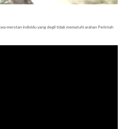
dakwa merotan individu yang degil tidak mematuhi arahan Perintah