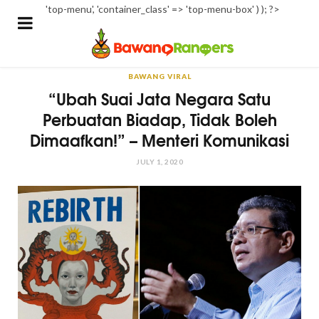
'top-menu', 'container_class' => 'top-menu-box' ) ); ?>
BAWANG VIRAL
“Ubah Suai Jata Negara Satu
Perbuatan Biadap, Tidak Boleh
Dimaafkan!” – Menteri Komunikasi
JULY 1, 2020