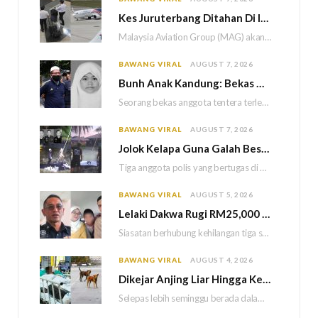
Kes Juruterbang Ditahan Di Indonesia, MAG Wajibkan Saringan Dadah 1,260 Juruterbang Malaysia Airlines
Malaysia Aviation Group (MAG) akan melaksanakan saringan dadah mandatori terhadap semua juruterbang Malaysia Airlines sebagai…
BAWANG VIRAL
AUGUST 7, 2026
Bun
h Anak Kandung: Bekas Anggota Tentera Terlepas Hukuman M
Seorang bekas anggota tentera terlepas daripada hukuman gantung selepas Mahkamah Persekutuan memutuskan untuk menggantikan hukuman…
BAWANG VIRAL
AUGUST 7, 2026
Jolok Kelapa Guna Galah Besi Berakhir Tragedi, Tiga Polis Maut Terkena Renjatan Elektrik
Tiga anggota polis yang bertugas di Balai Polis Weston maut selepas dipercayai terkena renjatan elektrik…
BAWANG VIRAL
AUGUST 5, 2026
Lelaki Dakwa Rugi RM25,000 Akibat Hutang Kutu, Polis Siasat Kaitan Dengan Kehilangan Tiga Beranak
Siasatan berhubung kehilangan tiga sekeluarga di Bukit Kayu Hitam kini memasuki perkembangan baharu apabila polis…
BAWANG VIRAL
AUGUST 4, 2026
Dikejar Anjing Liar Hingga Kemalangan, Mekanik Berdepan Risiko Kecederaan Otak Kekal
Selepas lebih seminggu berada dalam keadaan koma akibat kemalangan dipercayai berpunca daripada kejadian dikejar sekumpulan…