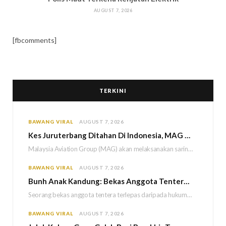
AUGUST 7, 2026
[fbcomments]
TERKINI
BAWANG VIRAL
AUGUST 7, 2026
Kes Juruterbang Ditahan Di Indonesia, MAG Wajibkan Saringan Dadah 1,260 Juruterbang Malaysia Airlines
Malaysia Aviation Group (MAG) akan melaksanakan saringan dadah mandatori terhadap semua juruterbang Malaysia Airlines sebagai…
BAWANG VIRAL
AUGUST 7, 2026
Bun
h Anak Kandung: Bekas Anggota Tentera Terlepas Hukuman M
Seorang bekas anggota tentera terlepas daripada hukuman gantung selepas Mahkamah Persekutuan memutuskan untuk menggantikan hukuman…
BAWANG VIRAL
AUGUST 7, 2026