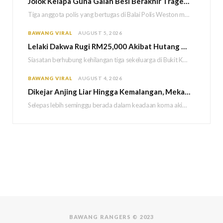
Jolok Kelapa Guna Galah Besi Berakhir Tragedi, Tiga Polis Maut Terkena Renjatan Elektrik
Tiga anggota polis yang bertugas di Balai Polis Weston maut selepas dipercayai terkena renjatan elektrik…
BAWANG VIRAL
AUGUST 5, 2026
Lelaki Dakwa Rugi RM25,000 Akibat Hutang Kutu, Polis Siasat Kaitan Dengan Kehilangan Tiga Beranak
Siasatan berhubung kehilangan tiga sekeluarga di Bukit Kayu Hitam kini memasuki perkembangan baharu apabila polis…
BAWANG VIRAL
AUGUST 4, 2026
Dikejar Anjing Liar Hingga Kemalangan, Mekanik Berdepan Risiko Kecederaan Otak Kekal
Selepas lebih seminggu berada dalam keadaan koma akibat kemalangan dipercayai berpunca daripada kejadian dikejar sekumpulan…
BAWANG RANGERS © 2023