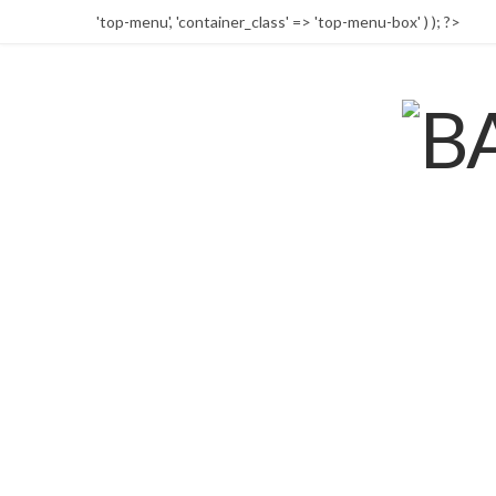
'top-menu', 'container_class' => 'top-menu-box' ) ); ?>