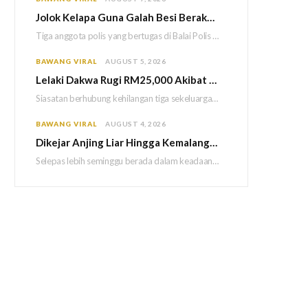
Jolok Kelapa Guna Galah Besi Berakhir Tragedi, Tiga Polis Maut Terkena Renjatan Elektrik
Tiga anggota polis yang bertugas di Balai Polis Weston maut selepas dipercayai terkena renjatan elektrik…
BAWANG VIRAL
AUGUST 5, 2026
Lelaki Dakwa Rugi RM25,000 Akibat Hutang Kutu, Polis Siasat Kaitan Dengan Kehilangan Tiga Beranak
Siasatan berhubung kehilangan tiga sekeluarga di Bukit Kayu Hitam kini memasuki perkembangan baharu apabila polis…
BAWANG VIRAL
AUGUST 4, 2026
Dikejar Anjing Liar Hingga Kemalangan, Mekanik Berdepan Risiko Kecederaan Otak Kekal
Selepas lebih seminggu berada dalam keadaan koma akibat kemalangan dipercayai berpunca daripada kejadian dikejar sekumpulan…