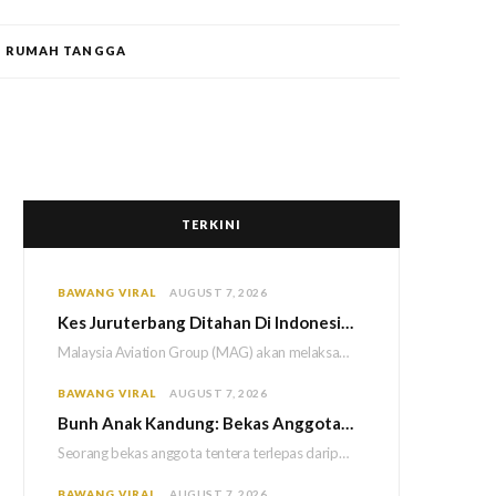
RUMAH TANGGA
TERKINI
BAWANG VIRAL
AUGUST 7, 2026
Kes Juruterbang Ditahan Di Indonesia, MAG Wajibkan Saringan Dadah 1,260 Juruterbang Malaysia Airlines
Malaysia Aviation Group (MAG) akan melaksanakan saringan dadah mandatori terhadap semua juruterbang Malaysia Airlines sebagai…
BAWANG VIRAL
AUGUST 7, 2026
Bun
h Anak Kandung: Bekas Anggota Tentera Terlepas Hukuman M
Seorang bekas anggota tentera terlepas daripada hukuman gantung selepas Mahkamah Persekutuan memutuskan untuk menggantikan hukuman…
BAWANG VIRAL
AUGUST 7, 2026