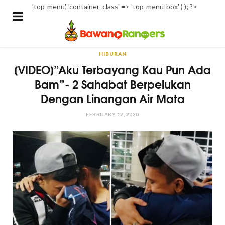
'top-menu', 'container_class' => 'top-menu-box' ) ); ?>
HIBURAN
[VIDEO]”Aku Terbayang Kau Pun Ada
Bam”- 2 Sahabat Berpelukan
Dengan Linangan Air Mata
FEBRUARY 12, 2020