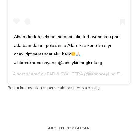
Alhamdulillah,selamat sampai..aku terbayang kau pon
ada bam dalam pelukan tu,Allah..kite kene kuat ye
chey..dpt semangat aku balik
#kitabaikramaisayang @acheykintangkintung
A post shared by
FAD & SYAHEERA
(@fadbocey) on
Feb 11, 2020 at 9:28am PST
Begitu kuatnya ikatan persahabatan mereka bertiga.
ARTIKEL BERKAITAN