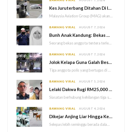
BAWANG VIRAL
AUGUST 7, 2026
Kes Juruterbang Ditahan Di Indonesia, MAG Wajibkan Saringan Dadah 1,260 Juruterbang Malaysia Airlines
Malaysia Aviation Group (MAG) akan melaksanakan saringan dadah mandatori terhadap semua juruterbang Malaysia Airlines sebagai…
BAWANG VIRAL
AUGUST 7, 2026
Bun
h Anak Kandung: Bekas Anggota Tentera Terlepas Hukuman M
Seorang bekas anggota tentera terlepas daripada hukuman gantung selepas Mahkamah Persekutuan memutuskan untuk menggantikan hukuman…
BAWANG VIRAL
AUGUST 7, 2026
Jolok Kelapa Guna Galah Besi Berakhir Tragedi, Tiga Polis Maut Terkena Renjatan Elektrik
Tiga anggota polis yang bertugas di Balai Polis Weston maut selepas dipercayai terkena renjatan elektrik…
BAWANG VIRAL
AUGUST 5, 2026
Lelaki Dakwa Rugi RM25,000 Akibat Hutang Kutu, Polis Siasat Kaitan Dengan Kehilangan Tiga Beranak
Siasatan berhubung kehilangan tiga sekeluarga di Bukit Kayu Hitam kini memasuki perkembangan baharu apabila polis…
BAWANG VIRAL
AUGUST 4, 2026
Dikejar Anjing Liar Hingga Kemalangan, Mekanik Berdepan Risiko Kecederaan Otak Kekal
Selepas lebih seminggu berada dalam keadaan koma akibat kemalangan dipercayai berpunca daripada kejadian dikejar sekumpulan…