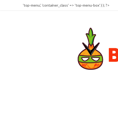
'top-menu', 'container_class' => 'top-menu-box' ) ); ?>