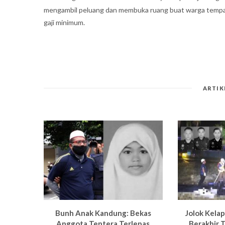
mengambil peluang dan membuka ruang buat warga tempata
gaji minimum.
ARTIK
Bun
h Anak Kandung: Bekas
Jolok Kela
Anggota Tentera Terlepas
Berakhir T