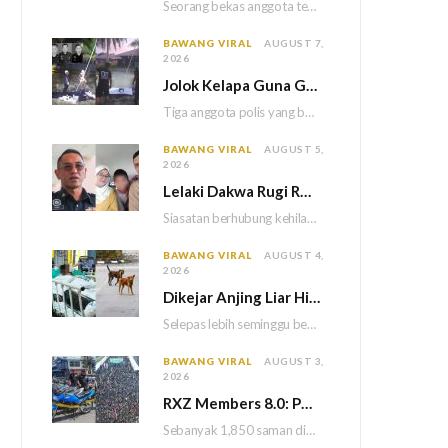
Seorang bekas anggota tentera terlepas daripada hukuman gantung selepas Mahkamah Persekutuan memutuskan untuk menggantikan hukuman…
BAWANG VIRAL
AUGUST 7,
2026
Jolok Kelapa Guna Galah Besi Berakhir Tragedi, Tiga Polis Maut Terkena Renjatan Elektrik
Tiga anggota polis yang bertugas di Balai Polis Weston maut selepas dipercayai terkena renjatan elektrik…
BAWANG VIRAL
AUGUST 5,
2026
Lelaki Dakwa Rugi RM25,000 Akibat Hutang Kutu, Polis Siasat Kaitan Dengan Kehilangan Tiga Beranak
Siasatan berhubung kehilangan tiga sekeluarga di Bukit Kayu Hitam kini memasuki perkembangan baharu apabila polis…
BAWANG VIRAL
AUGUST 4,
2026
Dikejar Anjing Liar Hingga Kemalangan, Mekanik Berdepan Risiko Kecederaan Otak Kekal
Selepas lebih seminggu berada dalam keadaan koma akibat kemalangan dipercayai berpunca daripada kejadian dikejar sekumpulan…
BAWANG VIRAL
AUGUST 3,
2026
RXZ Members 8.0: Polis Keluar 1,850 Saman, Sita 222 Motosikal & 5 Maut
Sebanyak 1,850 saman dikeluarkan atas pelbagai kesalahan lalu lintas manakala 222 motosikal disita sepanjang penganjuran…