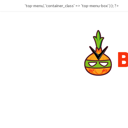
'top-menu', 'container_class' => 'top-menu-box' ) ); ?>