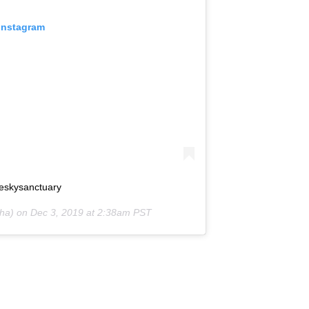
 Instagram
heskysanctuary
sha) on
Dec 3, 2019 at 2:38am PST