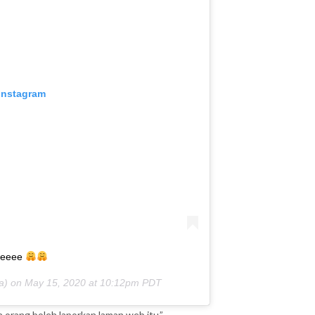
 Instagram
eeeeee
a) on
May 15, 2020 at 10:12pm PDT
orang boleh laporkan laman web itu.”