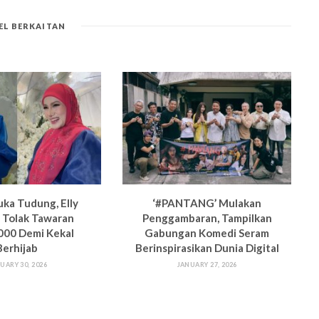
EL BERKAITAN
uka Tudung, Elly
‘#PANTANG’ Mulakan
 Tolak Tawaran
Penggambaran, Tampilkan
00 Demi Kekal
Gabungan Komedi Seram
Berhijab
Berinspirasikan Dunia Digital
UARY 30, 2026
JANUARY 27, 2026