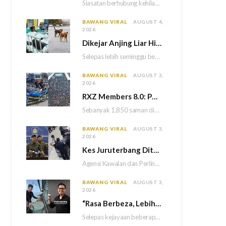
Siasatan berhubung kehilangan tiga sekeluarga di Bukit Kayu Hitam kini memasuki perkembangan baharu apabila polis…
BAWANG VIRAL
AUGUST 4,
2026
Dikejar Anjing Liar Hingga Kemalangan, Mekanik Berdepan Risiko Kecederaan Otak Kekal
Selepas lebih seminggu berada dalam keadaan koma akibat kemalangan dipercayai berpunca daripada kejadian dikejar sekumpulan…
BAWANG VIRAL
AUGUST 3,
2026
RXZ Members 8.0: Polis Keluar 1,850 Saman, Sita 222 Motosikal & 5 Maut
Sebanyak 1,850 saman dikeluarkan atas pelbagai kesalahan lalu lintas manakala 222 motosikal disita sepanjang penganjuran…
BAWANG VIRAL
AUGUST 3,
2026
Kes Juruterbang Ditahan Di Indonesia: AKPS Dedah Bagasi Lepasi Saringan KLIA Tanpa Imej Mencurigakan
Agensi Kawalan dan Perlindungan Sempadan Malaysia (AKPS) menjelaskan bahawa semua prosedur pemeriksaan keselamatan di Lapangan…
BAWANG VIRAL
AUGUST 3,
2026
“Rasa Berbeza, Lebih Kick” – Khairul Aming Sanggup Turun Ke Laut Demi Hasilkan Sambal Nyet Bilis Baharu
Selepas kejayaan beberapa produk terdahulu, usahawan dan pempengaruh, Khairul Aming kini tampil dengan produk terbaharunya…