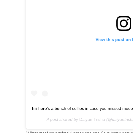
View this post on
hiii here's a bunch of selfies in case you missed me
A post shared by
Daiyan Trisha
(@daiyantrish
“Minta maaf saya taknak komen apa-apa. Saya harap semua 