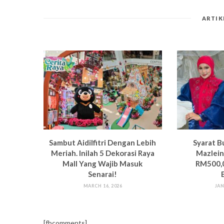
ARTIK
Sambut Aidilfitri Dengan Lebih
Syarat B
Meriah. Inilah 5 Dekorasi Raya
Mazlein
Mall Yang Wajib Masuk
RM500,0
Senarai!
MARCH 16, 2026
JAN
[fbcomments]