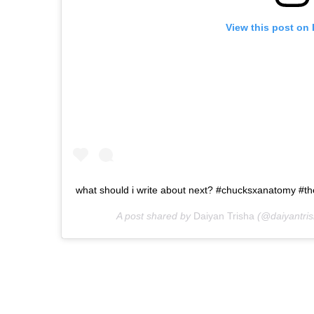
View this post on
what should i write about next? #chucksxanatomy #t
A post shared by
Daiyan Trisha
(@daiyantri