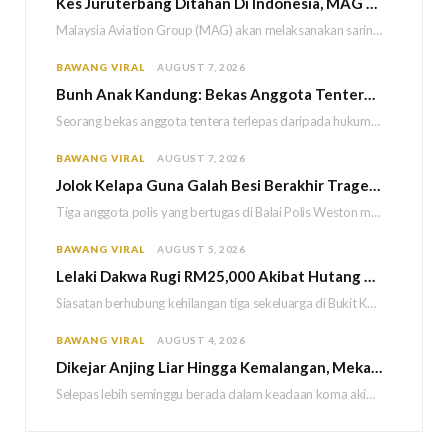
Kes Juruterbang Ditahan Di Indonesia, MAG Wajibkan Saringan Dadah 1,260 Juruterbang Malaysia Airlines
Malaysia Aviation Group (MAG) akan melaksanakan saringan dadah mandatori terhadap semua juruterbang Malaysia Airlines sebagai…
BAWANG VIRAL
AUGUST 7, 2026
Bun
h Anak Kandung: Bekas Anggota Tentera Terlepas Hukuman M
Seorang bekas anggota tentera terlepas daripada hukuman gantung selepas Mahkamah Persekutuan memutuskan untuk menggantikan hukuman…
BAWANG VIRAL
AUGUST 7, 2026
Jolok Kelapa Guna Galah Besi Berakhir Tragedi, Tiga Polis Maut Terkena Renjatan Elektrik
Tiga anggota polis yang bertugas di Balai Polis Weston maut selepas dipercayai terkena renjatan elektrik…
BAWANG VIRAL
AUGUST 5, 2026
Lelaki Dakwa Rugi RM25,000 Akibat Hutang Kutu, Polis Siasat Kaitan Dengan Kehilangan Tiga Beranak
Siasatan berhubung kehilangan tiga sekeluarga di Bukit Kayu Hitam kini memasuki perkembangan baharu apabila polis…
BAWANG VIRAL
AUGUST 4, 2026
Dikejar Anjing Liar Hingga Kemalangan, Mekanik Berdepan Risiko Kecederaan Otak Kekal
Selepas lebih seminggu berada dalam keadaan koma akibat kemalangan dipercayai berpunca daripada kejadian dikejar sekumpulan…