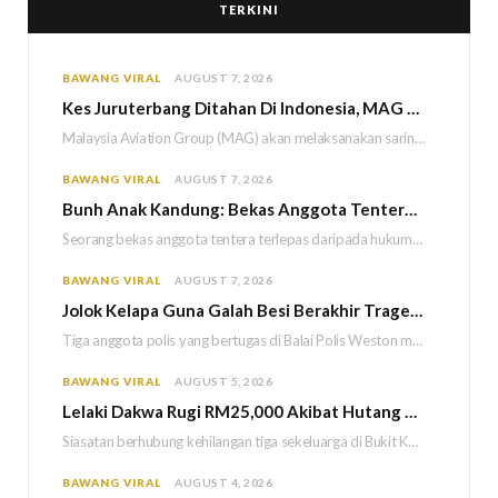
TERKINI
BAWANG VIRAL
AUGUST 7, 2026
Kes Juruterbang Ditahan Di Indonesia, MAG Wajibkan Saringan Dadah 1,260 Juruterbang Malaysia Airlines
Malaysia Aviation Group (MAG) akan melaksanakan saringan dadah mandatori terhadap semua juruterbang Malaysia Airlines sebagai…
BAWANG VIRAL
AUGUST 7, 2026
Bun
h Anak Kandung: Bekas Anggota Tentera Terlepas Hukuman M
Seorang bekas anggota tentera terlepas daripada hukuman gantung selepas Mahkamah Persekutuan memutuskan untuk menggantikan hukuman…
BAWANG VIRAL
AUGUST 7, 2026
Jolok Kelapa Guna Galah Besi Berakhir Tragedi, Tiga Polis Maut Terkena Renjatan Elektrik
Tiga anggota polis yang bertugas di Balai Polis Weston maut selepas dipercayai terkena renjatan elektrik…
BAWANG VIRAL
AUGUST 5, 2026
Lelaki Dakwa Rugi RM25,000 Akibat Hutang Kutu, Polis Siasat Kaitan Dengan Kehilangan Tiga Beranak
Siasatan berhubung kehilangan tiga sekeluarga di Bukit Kayu Hitam kini memasuki perkembangan baharu apabila polis…
BAWANG VIRAL
AUGUST 4, 2026