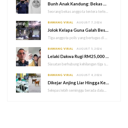
Bun
h Anak Kandung: Bekas Anggota Tentera Terlepas Hukuman M
Seorang bekas anggota tentera terlepas daripada hukuman gantung selepas Mahkamah Persekutuan memutuskan untuk menggantikan hukuman…
BAWANG VIRAL
AUGUST 7, 2026
Jolok Kelapa Guna Galah Besi Berakhir Tragedi, Tiga Polis Maut Terkena Renjatan Elektrik
Tiga anggota polis yang bertugas di Balai Polis Weston maut selepas dipercayai terkena renjatan elektrik…
BAWANG VIRAL
AUGUST 5, 2026
Lelaki Dakwa Rugi RM25,000 Akibat Hutang Kutu, Polis Siasat Kaitan Dengan Kehilangan Tiga Beranak
Siasatan berhubung kehilangan tiga sekeluarga di Bukit Kayu Hitam kini memasuki perkembangan baharu apabila polis…
BAWANG VIRAL
AUGUST 4, 2026
Dikejar Anjing Liar Hingga Kemalangan, Mekanik Berdepan Risiko Kecederaan Otak Kekal
Selepas lebih seminggu berada dalam keadaan koma akibat kemalangan dipercayai berpunca daripada kejadian dikejar sekumpulan…