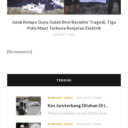
Jolok Kelapa Guna Galah Besi Berakhir Tragedi, Tiga
Polis Maut Terkena Renjatan Elektrik
AUGUST 7, 2026
[fbcomments]
TERKINI
BAWANG VIRAL
AUGUST 7, 2026
Kes Juruterbang Ditahan Di Indonesia, MAG Wajibkan Saringan Dadah 1,260 Juruterbang Malaysia Airlines
Malaysia Aviation Group (MAG) akan melaksanakan saringan dadah mandatori terhadap semua juruterbang Malaysia Airlines sebagai…
BAWANG VIRAL
AUGUST 7, 2026