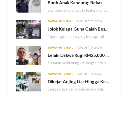
Bun
h Anak Kandung: Bekas Anggota Tentera Terlepas Hukuman M
Seorang bekas anggota tentera terlepas daripada hukuman gantung selepas Mahkamah Persekutuan memutuskan untuk menggantikan hukuman…
BAWANG VIRAL
AUGUST 7, 2026
Jolok Kelapa Guna Galah Besi Berakhir Tragedi, Tiga Polis Maut Terkena Renjatan Elektrik
Tiga anggota polis yang bertugas di Balai Polis Weston maut selepas dipercayai terkena renjatan elektrik…
BAWANG VIRAL
AUGUST 5, 2026
Lelaki Dakwa Rugi RM25,000 Akibat Hutang Kutu, Polis Siasat Kaitan Dengan Kehilangan Tiga Beranak
Siasatan berhubung kehilangan tiga sekeluarga di Bukit Kayu Hitam kini memasuki perkembangan baharu apabila polis…
BAWANG VIRAL
AUGUST 4, 2026
Dikejar Anjing Liar Hingga Kemalangan, Mekanik Berdepan Risiko Kecederaan Otak Kekal
Selepas lebih seminggu berada dalam keadaan koma akibat kemalangan dipercayai berpunca daripada kejadian dikejar sekumpulan…