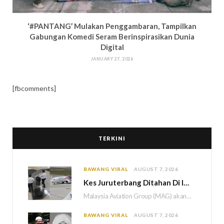
‘#PANTANG’ Mulakan Penggambaran, Tampilkan
Gabungan Komedi Seram Berinspirasikan Dunia
Digital
JANUARY 27, 2026
[fbcomments]
TERKINI
BAWANG VIRAL
AUGUST 7, 2026
Kes Juruterbang Ditahan Di Indonesia, MAG Wajibkan Saringan Dadah 1,260 Juruterbang Malaysia Airlines
Malaysia Aviation Group (MAG) akan melaksanakan saringan dadah mandatori terhadap semua juruterbang Malaysia Airlines sebagai…
BAWANG VIRAL
AUGUST 7, 2026