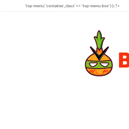
'top-menu', 'container_class' => 'top-menu-box' ) ); ?>