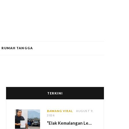
RUMAH TANGGA
TERKINI
BAWANG VIRAL
AUGUST 9,
2026
“Elak Kemalangan Lebih Besar” – Bukan Sengaja Tukar Lorong, Pemandu Ferrari Jelaskan Insiden Pergaduhan Di PLUS