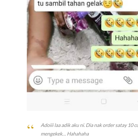
Adoiii laa adik aku ni. Dia nak order satay 10 
mengekek… Hahahaha