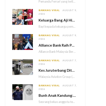
Pemandu Ferrari yang terlibat dalam video pergaduhan dengan pemandu Perodua Aruz di Lebuhraya Utara-Selatan (PLUS)…
BAWANG VIRAL
AUGUST 9,
2026
Keluarga Bang Aji Hiba, Bayi Kayla Meninggal Dunia Selepas 49 Hari Akibat Tersedak Susu
Bayi kepada keluarga pempengaruh cilik, Bang Aji atau Muhammad Aniq, 5, hanya sempat bersama keluarga…
BAWANG VIRAL
AUGUST 9,
2026
Alliance Bank Raih Pengiktirafan ASEAN Records, Tampil Dengan Kad Kredit Maya Lebih Fleksibel
Alliance Bank Malaysia Berhad mencatat pencapaian baharu dalam perbankan digital menerusi penambahbaikan Kad Kredit Maya…
BAWANG VIRAL
AUGUST 7,
2026
Kes Juruterbang Ditahan Di Indonesia, MAG Wajibkan Saringan Dadah 1,260 Juruterbang Malaysia Airlines
Malaysia Aviation Group (MAG) akan melaksanakan saringan dadah mandatori terhadap semua juruterbang Malaysia Airlines sebagai…
BAWANG VIRAL
AUGUST 7,
2026
Bun
h Anak Kandung: Bekas Anggota Tentera Terlepas Hukuman M
Seorang bekas anggota tentera terlepas daripada hukuman gantung selepas Mahkamah Persekutuan memutuskan untuk menggantikan hukuman…