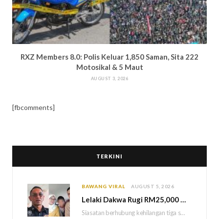
RXZ Members 8.0: Polis Keluar 1,850 Saman, Sita 222
Motosikal & 5 Maut
AUGUST 3, 2026
[fbcomments]
TERKINI
BAWANG VIRAL
AUGUST 5, 2026
Lelaki Dakwa Rugi RM25,000 Akibat Hutang Kutu, Polis Siasat Kaitan Dengan Kehilangan Tiga Beranak
Siasatan berhubung kehilangan tiga sekeluarga di Bukit Kayu Hitam kini memasuki perkembangan baharu apabila polis…