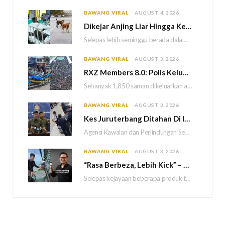
BAWANG VIRAL
AUGUST 4, 2026
Dikejar Anjing Liar Hingga Kemalangan, Mekanik Berdepan Risiko Kecederaan Otak Kekal
Selepas lebih seminggu berada dalam keadaan koma akibat kemalangan dipercayai berpunca daripada kejadian dikejar sekumpulan…
BAWANG VIRAL
AUGUST 3, 2026
RXZ Members 8.0: Polis Keluar 1,850 Saman, Sita 222 Motosikal & 5 Maut
Sebanyak 1,850 saman dikeluarkan atas pelbagai kesalahan lalu lintas manakala 222 motosikal disita sepanjang penganjuran…
BAWANG VIRAL
AUGUST 3, 2026
Kes Juruterbang Ditahan Di Indonesia: AKPS Dedah Bagasi Lepasi Saringan KLIA Tanpa Imej Mencurigakan
Agensi Kawalan dan Perlindungan Sempadan Malaysia (AKPS) menjelaskan bahawa semua prosedur pemeriksaan keselamatan di Lapangan…
BAWANG VIRAL
AUGUST 3, 2026
“Rasa Berbeza, Lebih Kick” – Khairul Aming Sanggup Turun Ke Laut Demi Hasilkan Sambal Nyet Bilis Baharu
Selepas kejayaan beberapa produk terdahulu, usahawan dan pempengaruh, Khairul Aming kini tampil dengan produk terbaharunya…