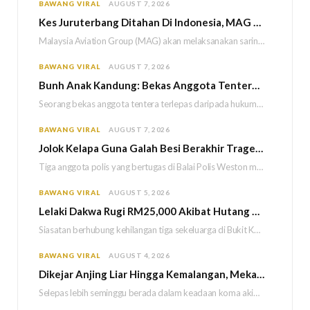
BAWANG VIRAL
AUGUST 7, 2026
Kes Juruterbang Ditahan Di Indonesia, MAG Wajibkan Saringan Dadah 1,260 Juruterbang Malaysia Airlines
Malaysia Aviation Group (MAG) akan melaksanakan saringan dadah mandatori terhadap semua juruterbang Malaysia Airlines sebagai…
BAWANG VIRAL
AUGUST 7, 2026
Bun
h Anak Kandung: Bekas Anggota Tentera Terlepas Hukuman M
Seorang bekas anggota tentera terlepas daripada hukuman gantung selepas Mahkamah Persekutuan memutuskan untuk menggantikan hukuman…
BAWANG VIRAL
AUGUST 7, 2026
Jolok Kelapa Guna Galah Besi Berakhir Tragedi, Tiga Polis Maut Terkena Renjatan Elektrik
Tiga anggota polis yang bertugas di Balai Polis Weston maut selepas dipercayai terkena renjatan elektrik…
BAWANG VIRAL
AUGUST 5, 2026
Lelaki Dakwa Rugi RM25,000 Akibat Hutang Kutu, Polis Siasat Kaitan Dengan Kehilangan Tiga Beranak
Siasatan berhubung kehilangan tiga sekeluarga di Bukit Kayu Hitam kini memasuki perkembangan baharu apabila polis…
BAWANG VIRAL
AUGUST 4, 2026
Dikejar Anjing Liar Hingga Kemalangan, Mekanik Berdepan Risiko Kecederaan Otak Kekal
Selepas lebih seminggu berada dalam keadaan koma akibat kemalangan dipercayai berpunca daripada kejadian dikejar sekumpulan…