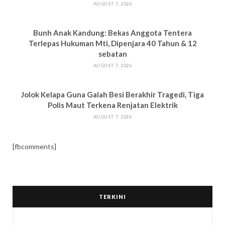
AUGUST 7, 2026
Bun
h Anak Kandung: Bekas Anggota Tentera
Terlepas Hukuman M
ti, Dipenjara 40 Tahun & 12
sebatan
AUGUST 7, 2026
Jolok Kelapa Guna Galah Besi Berakhir Tragedi, Tiga
Polis Maut Terkena Renjatan Elektrik
AUGUST 7, 2026
[fbcomments]
TERKINI