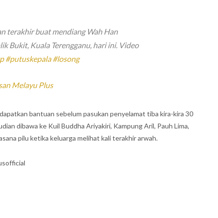
an terakhir buat mendiang Wah Han
k Bukit, Kuala Terengganu, hari ini. Video
yp
#putuskepala
#losong
san Melayu Plus
ndapatkan bantuan sebelum pasukan penyelamat tiba kira-kira 30
dian dibawa ke Kuil Buddha Ariyakiri, Kampung Aril, Pauh Lima,
ana pilu ketika keluarga melihat kali terakhir arwah.
sofficial