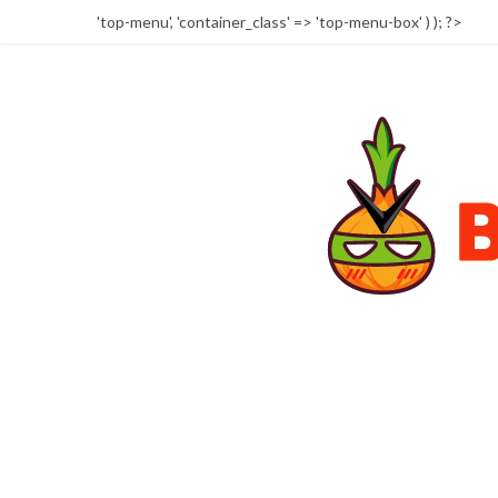
'top-menu', 'container_class' => 'top-menu-box' ) ); ?>