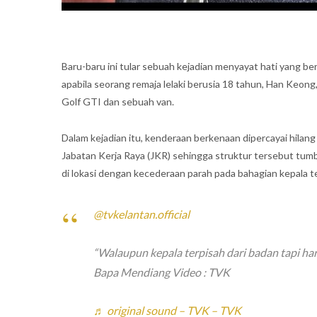
Baru-baru ini tular sebuah kejadian menyayat hati yang ber
apabila seorang remaja lelaki berusia 18 tahun, Han Ke
Golf GTI dan sebuah van.
Dalam kejadian itu, kenderaan berkenaan dipercayai hila
Jabatan Kerja Raya (JKR) sehingga struktur tersebut t
di lokasi dengan kecederaan parah pada bahagian kepala t
@tvkelantan.official
“Walaupun kepala terpisah dari badan tapi har
Bapa Mendiang Video : TVK
♬ original sound – TVK – TVK