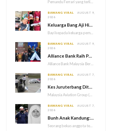
Pemandu Ferrari yang terlibat dalam video pergaduhan dengan pemandu Perodua Aruz di Lebuhraya Utara-Selatan (PLUS)…
BAWANG VIRAL
AUGUST 9,
2026
Keluarga Bang Aji Hiba, Bayi Kayla Meninggal Dunia Selepas 49 Hari Akibat Tersedak Susu
Bayi kepada keluarga pempengaruh cilik, Bang Aji atau Muhammad Aniq, 5, hanya sempat bersama keluarga…
BAWANG VIRAL
AUGUST 9,
2026
Alliance Bank Raih Pengiktirafan ASEAN Records, Tampil Dengan Kad Kredit Maya Lebih Fleksibel
Alliance Bank Malaysia Berhad mencatat pencapaian baharu dalam perbankan digital menerusi penambahbaikan Kad Kredit Maya…
BAWANG VIRAL
AUGUST 7,
2026
Kes Juruterbang Ditahan Di Indonesia, MAG Wajibkan Saringan Dadah 1,260 Juruterbang Malaysia Airlines
Malaysia Aviation Group (MAG) akan melaksanakan saringan dadah mandatori terhadap semua juruterbang Malaysia Airlines sebagai…
BAWANG VIRAL
AUGUST 7,
2026
Bun
h Anak Kandung: Bekas Anggota Tentera Terlepas Hukuman M
Seorang bekas anggota tentera terlepas daripada hukuman gantung selepas Mahkamah Persekutuan memutuskan untuk menggantikan hukuman…