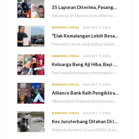
35 Laporan Diterima, Pasangan Suami Isteri Disiasat Kes Tipu Hutang Kutu RM1.7 Juta
Sebanyak 35 laporan polis diterima daripada mangsa yang mendakwa mengalami kerugian berjumlah RM1.7 juta dalam…
BAWANG VIRAL
AUGUST 9, 2026
“Elak Kemalangan Lebih Besar” – Bukan Sengaja Tukar Lorong, Pemandu Ferrari Jelaskan Insiden Pergaduhan Di PLUS
Pemandu Ferrari yang terlibat dalam video pergaduhan dengan pemandu Perodua Aruz di Lebuhraya Utara-Selatan (PLUS)…
BAWANG VIRAL
AUGUST 9, 2026
Keluarga Bang Aji Hiba, Bayi Kayla Meninggal Dunia Selepas 49 Hari Akibat Tersedak Susu
Bayi kepada keluarga pempengaruh cilik, Bang Aji atau Muhammad Aniq, 5, hanya sempat bersama keluarga…
BAWANG VIRAL
AUGUST 9, 2026
Alliance Bank Raih Pengiktirafan ASEAN Records, Tampil Dengan Kad Kredit Maya Lebih Fleksibel
Alliance Bank Malaysia Berhad mencatat satu pencapaian baharu dalam perbankan digital apabila Kad Kredit Maya…
BAWANG VIRAL
AUGUST 7, 2026
Kes Juruterbang Ditahan Di Indonesia, MAG Wajibkan Saringan Dadah 1,260 Juruterbang Malaysia Airlines
Malaysia Aviation Group (MAG) akan melaksanakan saringan dadah mandatori terhadap semua juruterbang Malaysia Airlines sebagai…