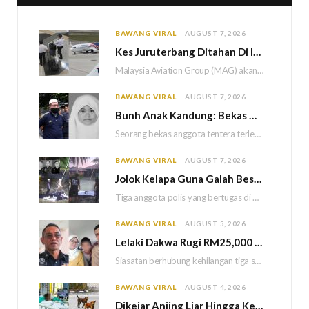
BAWANG VIRAL
AUGUST 7, 2026
Kes Juruterbang Ditahan Di Indonesia, MAG Wajibkan Saringan Dadah 1,260 Juruterbang Malaysia Airlines
Malaysia Aviation Group (MAG) akan melaksanakan saringan dadah mandatori terhadap semua juruterbang Malaysia Airlines sebagai…
BAWANG VIRAL
AUGUST 7, 2026
Bun
h Anak Kandung: Bekas Anggota Tentera Terlepas Hukuman M
Seorang bekas anggota tentera terlepas daripada hukuman gantung selepas Mahkamah Persekutuan memutuskan untuk menggantikan hukuman…
BAWANG VIRAL
AUGUST 7, 2026
Jolok Kelapa Guna Galah Besi Berakhir Tragedi, Tiga Polis Maut Terkena Renjatan Elektrik
Tiga anggota polis yang bertugas di Balai Polis Weston maut selepas dipercayai terkena renjatan elektrik…
BAWANG VIRAL
AUGUST 5, 2026
Lelaki Dakwa Rugi RM25,000 Akibat Hutang Kutu, Polis Siasat Kaitan Dengan Kehilangan Tiga Beranak
Siasatan berhubung kehilangan tiga sekeluarga di Bukit Kayu Hitam kini memasuki perkembangan baharu apabila polis…
BAWANG VIRAL
AUGUST 4, 2026
Dikejar Anjing Liar Hingga Kemalangan, Mekanik Berdepan Risiko Kecederaan Otak Kekal