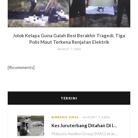
Jolok Kelapa Guna Galah Besi Berakhir Tragedi, Tiga
Polis Maut Terkena Renjatan Elektrik
AUGUST 7, 2026
[fbcomments]
TERKINI
BAWANG VIRAL
AUGUST 7, 2026
Kes Juruterbang Ditahan Di Indonesia, MAG Wajibkan Saringan Dadah 1,260 Juruterbang Malaysia Airlines
Malaysia Aviation Group (MAG) akan melaksanakan saringan dadah mandatori terhadap semua juruterbang Malaysia Airlines sebagai…