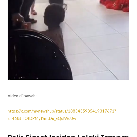
Video di bawah:
https://x.com/mynewshub/status/1883435985419317671?
s=46&t=lOtDPMyIYmtDu_EQulWeUw
Polis Siasat Insiden Lelaki Tampar