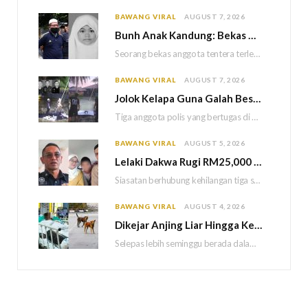
BAWANG VIRAL
AUGUST 7, 2026
Bun
h Anak Kandung: Bekas Anggota Tentera Terlepas Hukuman M
Seorang bekas anggota tentera terlepas daripada hukuman gantung selepas Mahkamah Persekutuan memutuskan untuk menggantikan hukuman…
BAWANG VIRAL
AUGUST 7, 2026
Jolok Kelapa Guna Galah Besi Berakhir Tragedi, Tiga Polis Maut Terkena Renjatan Elektrik
Tiga anggota polis yang bertugas di Balai Polis Weston maut selepas dipercayai terkena renjatan elektrik…
BAWANG VIRAL
AUGUST 5, 2026
Lelaki Dakwa Rugi RM25,000 Akibat Hutang Kutu, Polis Siasat Kaitan Dengan Kehilangan Tiga Beranak
Siasatan berhubung kehilangan tiga sekeluarga di Bukit Kayu Hitam kini memasuki perkembangan baharu apabila polis…
BAWANG VIRAL
AUGUST 4, 2026
Dikejar Anjing Liar Hingga Kemalangan, Mekanik Berdepan Risiko Kecederaan Otak Kekal
Selepas lebih seminggu berada dalam keadaan koma akibat kemalangan dipercayai berpunca daripada kejadian dikejar sekumpulan…