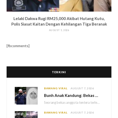
Lelaki Dakwa Rugi RM25,000 Akibat Hutang Kutu,
Polis Siasat Kaitan Dengan Kehilangan Tiga Beranak
AUGUST 5, 2026
[fbcomments]
TERKINI
BAWANG VIRAL
AUGUST 7, 2026
Bun
h Anak Kandung: Bekas Anggota Tentera Terlepas Hukuman M
Seorang bekas anggota tentera terlepas daripada hukuman gantung selepas Mahkamah Persekutuan memutuskan untuk menggantikan hukuman…
BAWANG VIRAL
AUGUST 7, 2026