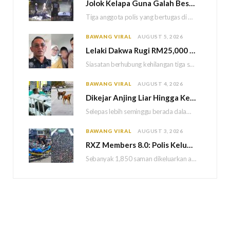
Jolok Kelapa Guna Galah Besi Berakhir Tragedi, Tiga Polis Maut Terkena Renjatan Elektrik
Tiga anggota polis yang bertugas di Balai Polis Weston maut selepas dipercayai terkena renjatan elektrik…
BAWANG VIRAL
AUGUST 5, 2026
Lelaki Dakwa Rugi RM25,000 Akibat Hutang Kutu, Polis Siasat Kaitan Dengan Kehilangan Tiga Beranak
Siasatan berhubung kehilangan tiga sekeluarga di Bukit Kayu Hitam kini memasuki perkembangan baharu apabila polis…
BAWANG VIRAL
AUGUST 4, 2026
Dikejar Anjing Liar Hingga Kemalangan, Mekanik Berdepan Risiko Kecederaan Otak Kekal
Selepas lebih seminggu berada dalam keadaan koma akibat kemalangan dipercayai berpunca daripada kejadian dikejar sekumpulan…
BAWANG VIRAL
AUGUST 3, 2026
RXZ Members 8.0: Polis Keluar 1,850 Saman, Sita 222 Motosikal & 5 Maut
Sebanyak 1,850 saman dikeluarkan atas pelbagai kesalahan lalu lintas manakala 222 motosikal disita sepanjang penganjuran…