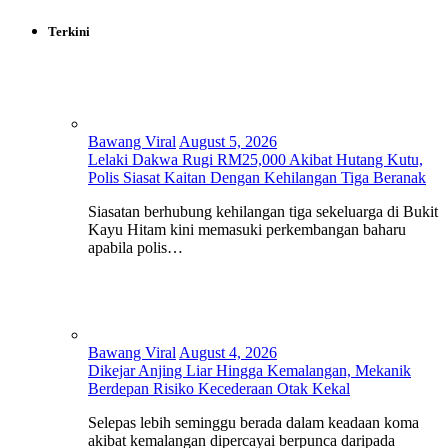
Terkini
Bawang Viral
August 5, 2026
Lelaki Dakwa Rugi RM25,000 Akibat Hutang Kutu,
Polis Siasat Kaitan Dengan Kehilangan Tiga Beranak
Siasatan berhubung kehilangan tiga sekeluarga di Bukit
Kayu Hitam kini memasuki perkembangan baharu
apabila polis…
Bawang Viral
August 4, 2026
Dikejar Anjing Liar Hingga Kemalangan, Mekanik
Berdepan Risiko Kecederaan Otak Kekal
Selepas lebih seminggu berada dalam keadaan koma
akibat kemalangan dipercayai berpunca daripada