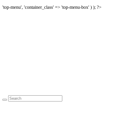
'top-menu', 'container_class' => 'top-menu-box' ) ); ?>