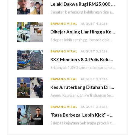
Lelaki Dakwa Rugi RM25,000 Akibat Hutang Kutu, Polis Siasat Kaitan Dengan Kehilangan Tiga Beranak
Siasatan berhubung kehilangan tiga sekeluarga di Bukit Kayu Hitam kini memasuki perkembangan baharu apabila polis…
BAWANG VIRAL
AUGUST 4, 2026
Dikejar Anjing Liar Hingga Kemalangan, Mekanik Berdepan Risiko Kecederaan Otak Kekal
Selepas lebih seminggu berada dalam keadaan koma akibat kemalangan dipercayai berpunca daripada kejadian dikejar sekumpulan…
BAWANG VIRAL
AUGUST 3, 2026
RXZ Members 8.0: Polis Keluar 1,850 Saman, Sita 222 Motosikal & 5 Maut
Sebanyak 1,850 saman dikeluarkan atas pelbagai kesalahan lalu lintas manakala 222 motosikal disita sepanjang penganjuran…
BAWANG VIRAL
AUGUST 3, 2026
Kes Juruterbang Ditahan Di Indonesia: AKPS Dedah Bagasi Lepasi Saringan KLIA Tanpa Imej Mencurigakan
Agensi Kawalan dan Perlindungan Sempadan Malaysia (AKPS) menjelaskan bahawa semua prosedur pemeriksaan keselamatan di Lapangan…
BAWANG VIRAL
AUGUST 3, 2026
“Rasa Berbeza, Lebih Kick” – Khairul Aming Sanggup Turun Ke Laut Demi Hasilkan Sambal Nyet Bilis Baharu
Selepas kejayaan beberapa produk terdahulu, usahawan dan pempengaruh, Khairul Aming kini tampil dengan produk terbaharunya…