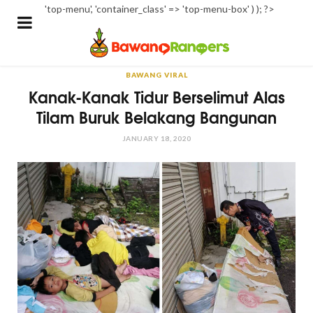
'top-menu', 'container_class' => 'top-menu-box' ) ); ?>
BAWANG VIRAL
Kanak-Kanak Tidur Berselimut Alas
Tilam Buruk Belakang Bangunan
JANUARY 18, 2020