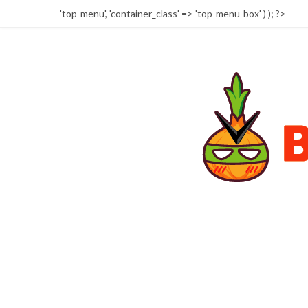
'top-menu', 'container_class' => 'top-menu-box' ) ); ?>