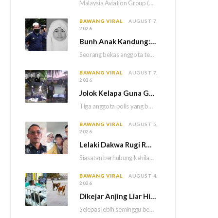
Malaysia Aviation Group (MAG) akan melaksanakan saringan dadah mandatori terhadap semua juruterbang Malaysia Airlines sebagai…
BAWANG VIRAL
AUGUST 7,
2026
Bun
h Anak Kandung: Bekas Anggota Tentera Terlepas Hukuman M
Seorang bekas anggota tentera terlepas daripada hukuman gantung selepas Mahkamah Persekutuan memutuskan untuk menggantikan hukuman…
BAWANG VIRAL
AUGUST 7,
2026
Jolok Kelapa Guna Galah Besi Berakhir Tragedi, Tiga Polis Maut Terkena Renjatan Elektrik
Tiga anggota polis yang bertugas di Balai Polis Weston maut selepas dipercayai terkena renjatan elektrik…
BAWANG VIRAL
AUGUST 5,
2026
Lelaki Dakwa Rugi RM25,000 Akibat Hutang Kutu, Polis Siasat Kaitan Dengan Kehilangan Tiga Beranak
Siasatan berhubung kehilangan tiga sekeluarga di Bukit Kayu Hitam kini memasuki perkembangan baharu apabila polis…
BAWANG VIRAL
AUGUST 4,
2026
Dikejar Anjing Liar Hingga Kemalangan, Mekanik Berdepan Risiko Kecederaan Otak Kekal
Selepas lebih seminggu berada dalam keadaan koma akibat kemalangan dipercayai berpunca daripada kejadian dikejar sekumpulan…