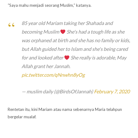
“Saya mahu menjadi seorang Muslim,” katanya.
85 year old Mariam taking her Shahada and
becoming Muslim
She's had a tough life as she
was orphaned at birth and she has no family or kids,
but Allah guided her to Islam and she's being cared
for and looked after
She really is adorable, May
Allah grant her Jannah.
pic.twitter.com/qNnwhn8yOg
— muslim daily (@BirdsOfJannah)
February 7, 2020
Rentetan itu, kini Mariam atau nama sebenarnya Maria telahpun
bergelar mualaf.