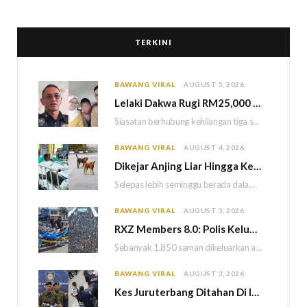
TERKINI
BAWANG VIRAL
AUGUST 5, 2026
Lelaki Dakwa Rugi RM25,000 Akibat Hutang Kutu, Polis Siasat Kaitan Dengan Kehilangan Tiga Beranak
Siasatan berhubung kehilangan tiga sekeluarga di Bukit Kayu Hitam kini memasuki perkembangan baharu apabila polis…
BAWANG VIRAL
AUGUST 4, 2026
Dikejar Anjing Liar Hingga Kemalangan, Mekanik Berdepan Risiko Kecederaan Otak Kekal
Selepas lebih seminggu berada dalam keadaan koma akibat kemalangan dipercayai berpunca daripada kejadian dikejar sekumpulan…
BAWANG VIRAL
AUGUST 3, 2026
RXZ Members 8.0: Polis Keluar 1,850 Saman, Sita 222 Motosikal & 5 Maut
Sebanyak 1,850 saman dikeluarkan atas pelbagai kesalahan lalu lintas manakala 222 motosikal disita sepanjang penganjuran…
BAWANG VIRAL
AUGUST 3, 2026
Kes Juruterbang Ditahan Di Indonesia: AKPS Dedah Bagasi Lepasi Saringan KLIA Tanpa Imej Mencurigakan