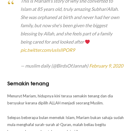
This is Mariam's story of why she converted to
Islam at 85 years old, truly amazing Subhan'Allah.
She was orphaned at birth and never had her own
family, but now she's been given the biggest
blessing by Allah, and she feels part of a family
being cared for and looked after
pic.twitter.com/usIsIlPOR9
— muslim daily (@BirdsOfJannah)
February 9, 2020
Semakin tenang
Menurut Mariam, hidupnya kini terasa semakin tenang dan dia
bersyukur kerana dipilih ALLAH menjadi seorang Muslim.
Selepas beberapa bulan memeluk Islam, Mariam bukan sahaja sudah
mula menghafal surah-surah al-Quran, malah beliau begitu