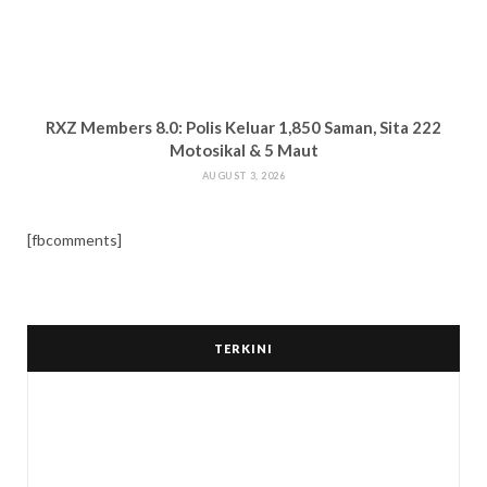
RXZ Members 8.0: Polis Keluar 1,850 Saman, Sita 222
Motosikal & 5 Maut
AUGUST 3, 2026
[fbcomments]
TERKINI
B
A
W
A
N