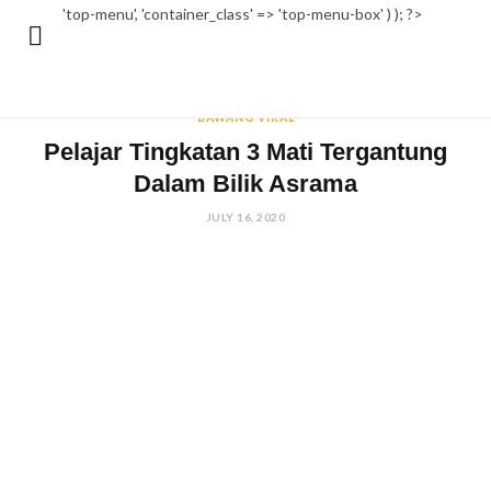
'top-menu', 'container_class' => 'top-menu-box' ) ); ?>
BAWANG VIRAL
Pelajar Tingkatan 3 Mati Tergantung
Dalam Bilik Asrama
JULY 16, 2020