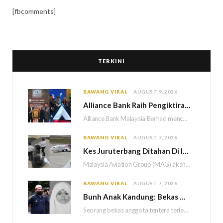
[fbcomments]
TERKINI
BAWANG VIRAL
AUGUST 9, 2026
Alliance Bank Raih Pengiktirafan ASEAN Records, Tampil Dengan Kad Kredit Maya Lebih Fleksibel
Alliance Bank Malaysia Berhad mencatat pencapaian baharu dalam perbankan digital menerusi penambahbaikan Kad Kredit Maya…
BAWANG VIRAL
AUGUST 7, 2026
Kes Juruterbang Ditahan Di Indonesia, MAG Wajibkan Saringan Dadah 1,260 Juruterbang Malaysia Airlines
Malaysia Aviation Group (MAG) akan melaksanakan saringan dadah mandatori terhadap semua juruterbang Malaysia Airlines sebagai…
BAWANG VIRAL
AUGUST 7, 2026
Bun
h Anak Kandung: Bekas Anggota Tentera Terlepas Hukuman M
Seorang bekas anggota tentera terlepas daripada hukuman gantung selepas Mahkamah Persekutuan memutuskan untuk menggantikan hukuman…