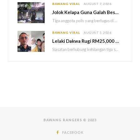
BAWANG VIRAL
AUGUST 7, 2026
Jolok Kelapa Guna Galah Besi Berakhir Tragedi, Tiga Polis Maut Terkena Renjatan Elektrik
Tiga anggota polis yang bertugas di Balai Polis Weston maut selepas dipercayai terkena renjatan elektrik…
BAWANG VIRAL
AUGUST 5, 2026
Lelaki Dakwa Rugi RM25,000 Akibat Hutang Kutu, Polis Siasat Kaitan Dengan Kehilangan Tiga Beranak
Siasatan berhubung kehilangan tiga sekeluarga di Bukit Kayu Hitam kini memasuki perkembangan baharu apabila polis…
BAWANG RANGERS © 2023
FACEBOOK