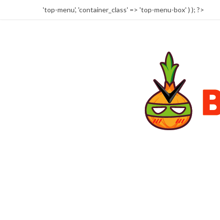
'top-menu', 'container_class' => 'top-menu-box' ) ); ?>