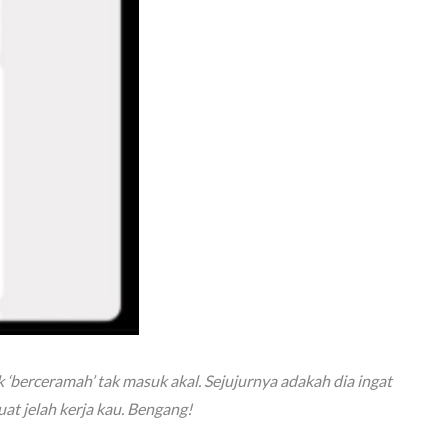
k ‘berceramah’ tak masuk akal. Sejujurnya adakah dia ingat
at jelah kerja kau. Bengang!