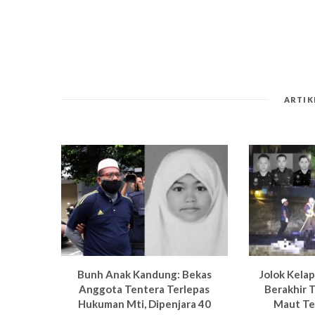
ARTIK
Bun
h Anak Kandung: Bekas
Jolok Kela
Anggota Tentera Terlepas
Berakhir T
Hukuman M
ti, Dipenjara 40
Maut Te