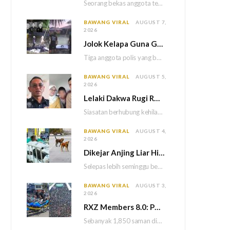
Seorang bekas anggota tentera terlepas daripada hukuman gantung selepas Mahkamah Persekutuan memutuskan untuk menggantikan hukuman…
BAWANG VIRAL
AUGUST 7,
2026
Jolok Kelapa Guna Galah Besi Berakhir Tragedi, Tiga Polis Maut Terkena Renjatan Elektrik
Tiga anggota polis yang bertugas di Balai Polis Weston maut selepas dipercayai terkena renjatan elektrik…
BAWANG VIRAL
AUGUST 5,
2026
Lelaki Dakwa Rugi RM25,000 Akibat Hutang Kutu, Polis Siasat Kaitan Dengan Kehilangan Tiga Beranak
Siasatan berhubung kehilangan tiga sekeluarga di Bukit Kayu Hitam kini memasuki perkembangan baharu apabila polis…
BAWANG VIRAL
AUGUST 4,
2026
Dikejar Anjing Liar Hingga Kemalangan, Mekanik Berdepan Risiko Kecederaan Otak Kekal
Selepas lebih seminggu berada dalam keadaan koma akibat kemalangan dipercayai berpunca daripada kejadian dikejar sekumpulan…
BAWANG VIRAL
AUGUST 3,
2026
RXZ Members 8.0: Polis Keluar 1,850 Saman, Sita 222 Motosikal & 5 Maut
Sebanyak 1,850 saman dikeluarkan atas pelbagai kesalahan lalu lintas manakala 222 motosikal disita sepanjang penganjuran…