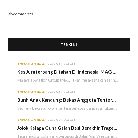
[fbcomments]
TERKINI
BAWANG VIRAL
AUGUST 7, 2026
Kes Juruterbang Ditahan Di Indonesia, MAG Wajibkan Saringan Dadah 1,260 Juruterbang Malaysia Airlines
Malaysia Aviation Group (MAG) akan melaksanakan saringan dadah mandatori terhadap semua juruterbang Malaysia Airlines sebagai…
BAWANG VIRAL
AUGUST 7, 2026
Bun
h Anak Kandung: Bekas Anggota Tentera Terlepas Hukuman M
Seorang bekas anggota tentera terlepas daripada hukuman gantung selepas Mahkamah Persekutuan memutuskan untuk menggantikan hukuman…
BAWANG VIRAL
AUGUST 7, 2026
Jolok Kelapa Guna Galah Besi Berakhir Tragedi, Tiga Polis Maut Terkena Renjatan Elektrik
Tiga anggota polis yang bertugas di Balai Polis Weston maut selepas dipercayai terkena renjatan elektrik…