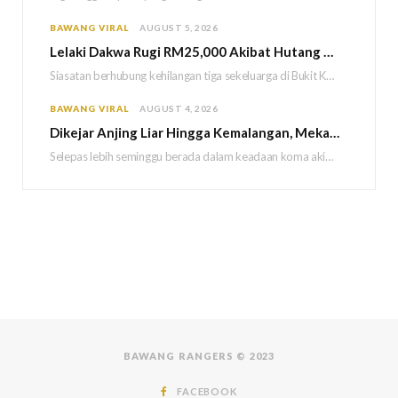
BAWANG VIRAL
AUGUST 5, 2026
Lelaki Dakwa Rugi RM25,000 Akibat Hutang Kutu, Polis Siasat Kaitan Dengan Kehilangan Tiga Beranak
Siasatan berhubung kehilangan tiga sekeluarga di Bukit Kayu Hitam kini memasuki perkembangan baharu apabila polis…
BAWANG VIRAL
AUGUST 4, 2026
Dikejar Anjing Liar Hingga Kemalangan, Mekanik Berdepan Risiko Kecederaan Otak Kekal
Selepas lebih seminggu berada dalam keadaan koma akibat kemalangan dipercayai berpunca daripada kejadian dikejar sekumpulan…
BAWANG RANGERS © 2023
FACEBOOK