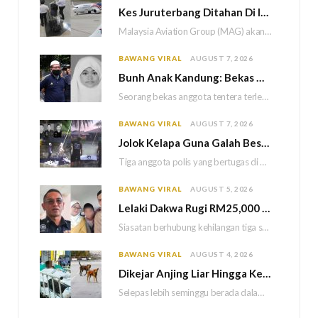
Kes Juruterbang Ditahan Di Indonesia, MAG Wajibkan Saringan Dadah 1,260 Juruterbang Malaysia Airlines
Malaysia Aviation Group (MAG) akan melaksanakan saringan dadah mandatori terhadap semua juruterbang Malaysia Airlines sebagai…
BAWANG VIRAL
AUGUST 7, 2026
Bun
h Anak Kandung: Bekas Anggota Tentera Terlepas Hukuman M
Seorang bekas anggota tentera terlepas daripada hukuman gantung selepas Mahkamah Persekutuan memutuskan untuk menggantikan hukuman…
BAWANG VIRAL
AUGUST 7, 2026
Jolok Kelapa Guna Galah Besi Berakhir Tragedi, Tiga Polis Maut Terkena Renjatan Elektrik
Tiga anggota polis yang bertugas di Balai Polis Weston maut selepas dipercayai terkena renjatan elektrik…
BAWANG VIRAL
AUGUST 5, 2026
Lelaki Dakwa Rugi RM25,000 Akibat Hutang Kutu, Polis Siasat Kaitan Dengan Kehilangan Tiga Beranak
Siasatan berhubung kehilangan tiga sekeluarga di Bukit Kayu Hitam kini memasuki perkembangan baharu apabila polis…
BAWANG VIRAL
AUGUST 4, 2026
Dikejar Anjing Liar Hingga Kemalangan, Mekanik Berdepan Risiko Kecederaan Otak Kekal
Selepas lebih seminggu berada dalam keadaan koma akibat kemalangan dipercayai berpunca daripada kejadian dikejar sekumpulan…