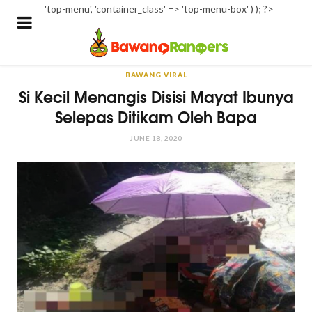
'top-menu', 'container_class' => 'top-menu-box' ) ); ?>
BAWANG VIRAL
Si Kecil Menangis Disisi Mayat Ibunya
Selepas Ditikam Oleh Bapa
JUNE 18, 2020