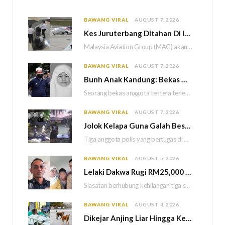
BAWANG VIRAL
AUGUST 7, 2026
Kes Juruterbang Ditahan Di Indonesia, MAG Wajibkan Saringan Dadah 1,260 Juruterbang Malaysia Airlines
Malaysia Aviation Group (MAG) akan melaksanakan saringan dadah mandatori terhadap semua juruterbang Malaysia Airlines sebagai…
BAWANG VIRAL
AUGUST 7, 2026
Bun
h Anak Kandung: Bekas Anggota Tentera Terlepas Hukuman M
Seorang bekas anggota tentera terlepas daripada hukuman gantung selepas Mahkamah Persekutuan memutuskan untuk menggantikan hukuman…
BAWANG VIRAL
AUGUST 7, 2026
Jolok Kelapa Guna Galah Besi Berakhir Tragedi, Tiga Polis Maut Terkena Renjatan Elektrik
Tiga anggota polis yang bertugas di Balai Polis Weston maut selepas dipercayai terkena renjatan elektrik…
BAWANG VIRAL
AUGUST 5, 2026
Lelaki Dakwa Rugi RM25,000 Akibat Hutang Kutu, Polis Siasat Kaitan Dengan Kehilangan Tiga Beranak
Siasatan berhubung kehilangan tiga sekeluarga di Bukit Kayu Hitam kini memasuki perkembangan baharu apabila polis…
BAWANG VIRAL
AUGUST 4, 2026
Dikejar Anjing Liar Hingga Kemalangan, Mekanik Berdepan Risiko Kecederaan Otak Kekal