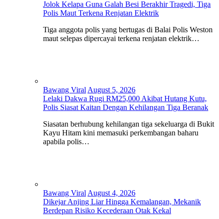
Jolok Kelapa Guna Galah Besi Berakhir Tragedi, Tiga
Polis Maut Terkena Renjatan Elektrik
Tiga anggota polis yang bertugas di Balai Polis Weston
maut selepas dipercayai terkena renjatan elektrik…
Bawang Viral
August 5, 2026
Lelaki Dakwa Rugi RM25,000 Akibat Hutang Kutu,
Polis Siasat Kaitan Dengan Kehilangan Tiga Beranak
Siasatan berhubung kehilangan tiga sekeluarga di Bukit
Kayu Hitam kini memasuki perkembangan baharu
apabila polis…
Bawang Viral
August 4, 2026
Dikejar Anjing Liar Hingga Kemalangan, Mekanik
Berdepan Risiko Kecederaan Otak Kekal