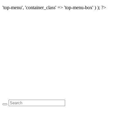
'top-menu', 'container_class' => 'top-menu-box' ) ); ?>