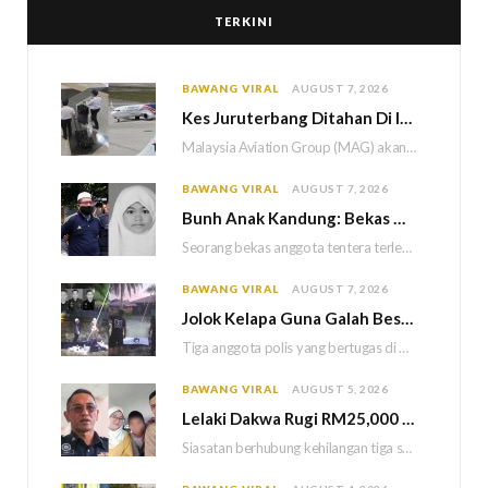
TERKINI
BAWANG VIRAL
AUGUST 7, 2026
Kes Juruterbang Ditahan Di Indonesia, MAG Wajibkan Saringan Dadah 1,260 Juruterbang Malaysia Airlines
Malaysia Aviation Group (MAG) akan melaksanakan saringan dadah mandatori terhadap semua juruterbang Malaysia Airlines sebagai…
BAWANG VIRAL
AUGUST 7, 2026
Bun
h Anak Kandung: Bekas Anggota Tentera Terlepas Hukuman M
Seorang bekas anggota tentera terlepas daripada hukuman gantung selepas Mahkamah Persekutuan memutuskan untuk menggantikan hukuman…
BAWANG VIRAL
AUGUST 7, 2026
Jolok Kelapa Guna Galah Besi Berakhir Tragedi, Tiga Polis Maut Terkena Renjatan Elektrik
Tiga anggota polis yang bertugas di Balai Polis Weston maut selepas dipercayai terkena renjatan elektrik…
BAWANG VIRAL
AUGUST 5, 2026
Lelaki Dakwa Rugi RM25,000 Akibat Hutang Kutu, Polis Siasat Kaitan Dengan Kehilangan Tiga Beranak
Siasatan berhubung kehilangan tiga sekeluarga di Bukit Kayu Hitam kini memasuki perkembangan baharu apabila polis…