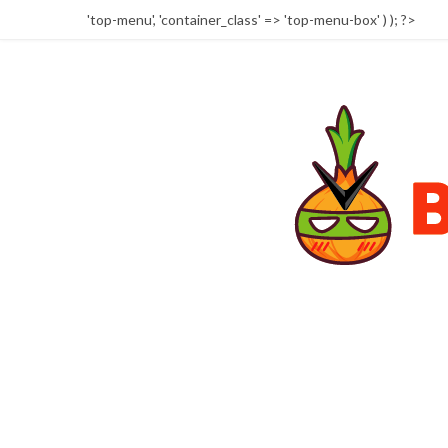
'top-menu', 'container_class' => 'top-menu-box' ) ); ?>