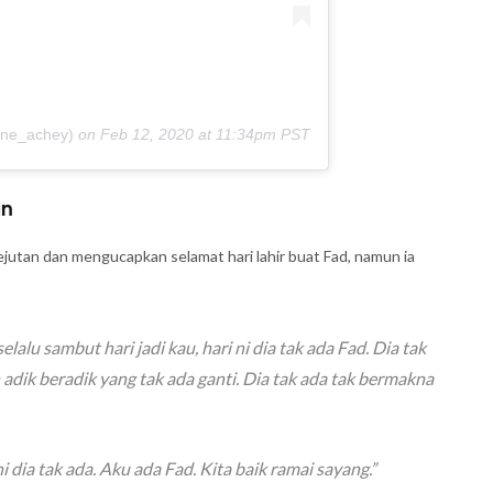
nne_achey)
on
Feb 12, 2020 at 11:34pm PST
an
jutan dan mengucapkan selamat hari lahir buat Fad, namun ia
alu sambut hari jadi kau, hari ni dia tak ada Fad. Dia tak
 adik beradik yang tak ada ganti. Dia tak ada tak bermakna
i dia tak ada. Aku ada Fad. Kita baik ramai sayang.”