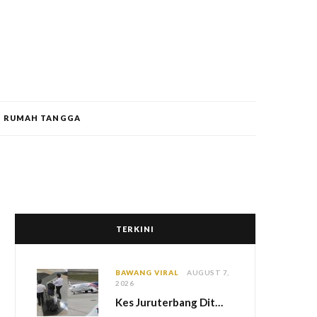
RUMAH TANGGA
TERKINI
BAWANG VIRAL
AUGUST 7,
2026
Kes Juruterbang Ditahan Di Indonesia, MAG Wajibkan Saringan Dadah 1,260 Juruterbang Malaysia Airlines