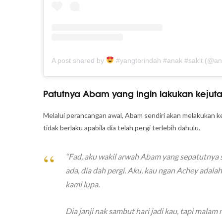
A post shared by
#yangterindah #anak #sakit (@a
Patutnya Abam yang ingin lakukan kejut
Melalui perancangan awal, Abam sendiri akan melakukan ke
tidak berlaku apabila dia telah pergi terlebih dahulu.
“
Fad, aku wakil arwah Abam yang sepatutnya sel
ada, dia dah pergi. Aku, kau ngan Achey adalah
kami lupa.
Dia janji nak sambut hari jadi kau, tapi malam n