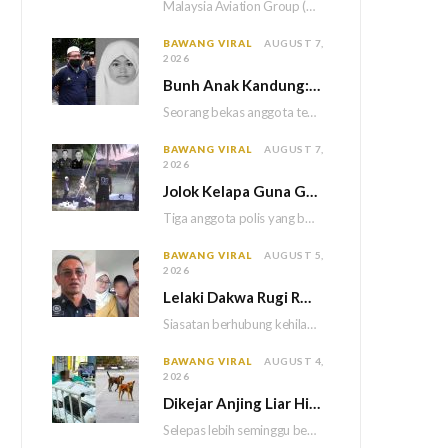
Malaysia Aviation Group (MAG) akan melaksanakan saringan dadah mandatori terhadap semua juruterbang Malaysia Airlines sebagai…
BAWANG VIRAL
AUGUST 7,
2026
Bun
h Anak Kandung: Bekas Anggota Tentera Terlepas Hukuman M
Seorang bekas anggota tentera terlepas daripada hukuman gantung selepas Mahkamah Persekutuan memutuskan untuk menggantikan hukuman…
BAWANG VIRAL
AUGUST 7,
2026
Jolok Kelapa Guna Galah Besi Berakhir Tragedi, Tiga Polis Maut Terkena Renjatan Elektrik
Tiga anggota polis yang bertugas di Balai Polis Weston maut selepas dipercayai terkena renjatan elektrik…
BAWANG VIRAL
AUGUST 5,
2026
Lelaki Dakwa Rugi RM25,000 Akibat Hutang Kutu, Polis Siasat Kaitan Dengan Kehilangan Tiga Beranak
Siasatan berhubung kehilangan tiga sekeluarga di Bukit Kayu Hitam kini memasuki perkembangan baharu apabila polis…
BAWANG VIRAL
AUGUST 4,
2026
Dikejar Anjing Liar Hingga Kemalangan, Mekanik Berdepan Risiko Kecederaan Otak Kekal
Selepas lebih seminggu berada dalam keadaan koma akibat kemalangan dipercayai berpunca daripada kejadian dikejar sekumpulan…