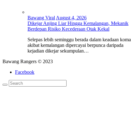
Bawang Viral
August 4, 2026
Dikejar Anjing Liar Hingga Kemalangan, Mekanik
Berdepan Risiko Kecederaan Otak Kekal
Selepas lebih seminggu berada dalam keadaan koma
akibat kemalangan dipercayai berpunca daripada
kejadian dikejar sekumpulan…
Bawang Rangers © 2023
Facebook