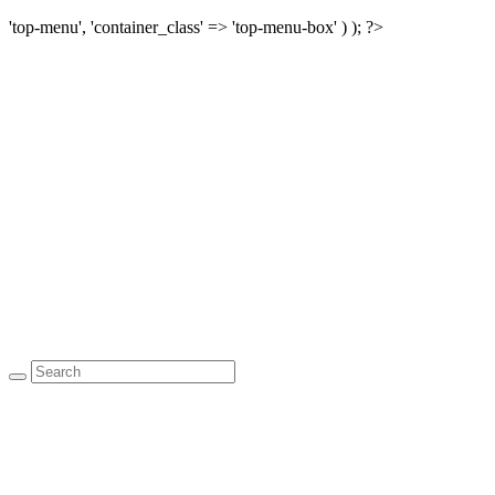
'top-menu', 'container_class' => 'top-menu-box' ) ); ?>