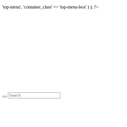
'top-menu', 'container_class' => 'top-menu-box' ) ); ?>