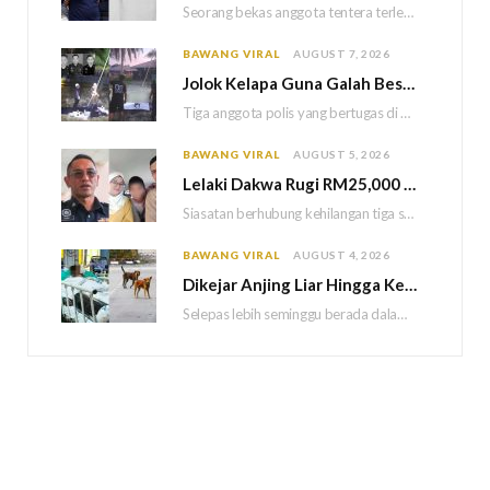
Seorang bekas anggota tentera terlepas daripada hukuman gantung selepas Mahkamah Persekutuan memutuskan untuk menggantikan hukuman…
BAWANG VIRAL
AUGUST 7, 2026
Jolok Kelapa Guna Galah Besi Berakhir Tragedi, Tiga Polis Maut Terkena Renjatan Elektrik
Tiga anggota polis yang bertugas di Balai Polis Weston maut selepas dipercayai terkena renjatan elektrik…
BAWANG VIRAL
AUGUST 5, 2026
Lelaki Dakwa Rugi RM25,000 Akibat Hutang Kutu, Polis Siasat Kaitan Dengan Kehilangan Tiga Beranak
Siasatan berhubung kehilangan tiga sekeluarga di Bukit Kayu Hitam kini memasuki perkembangan baharu apabila polis…
BAWANG VIRAL
AUGUST 4, 2026
Dikejar Anjing Liar Hingga Kemalangan, Mekanik Berdepan Risiko Kecederaan Otak Kekal
Selepas lebih seminggu berada dalam keadaan koma akibat kemalangan dipercayai berpunca daripada kejadian dikejar sekumpulan…