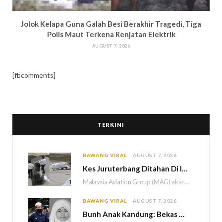
Jolok Kelapa Guna Galah Besi Berakhir Tragedi, Tiga
Polis Maut Terkena Renjatan Elektrik
AUGUST 7, 2026
[fbcomments]
TERKINI
BAWANG VIRAL
AUGUST 7, 2026
Kes Juruterbang Ditahan Di Indonesia, MAG Wajibkan Saringan Dadah 1,260 Juruterbang Malaysia Airlines
Malaysia Aviation Group (MAG) akan melaksanakan saringan dadah mandatori terhadap semua juruterbang Malaysia Airlines sebagai…
BAWANG VIRAL
AUGUST 7, 2026
Bun
h Anak Kandung: Bekas Anggota Tentera Terlepas Hukuman M