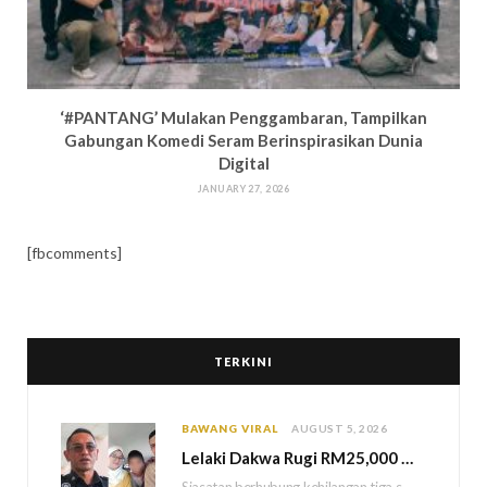
‘#PANTANG’ Mulakan Penggambaran, Tampilkan
Gabungan Komedi Seram Berinspirasikan Dunia
Digital
JANUARY 27, 2026
[fbcomments]
TERKINI
BAWANG VIRAL
AUGUST 5, 2026
Lelaki Dakwa Rugi RM25,000 Akibat Hutang Kutu, Polis Siasat Kaitan Dengan Kehilangan Tiga Beranak