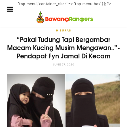
'top-menu', 'container_class' => 'top-menu-box' ) ); ?>
HIBURAN
“Pakai Tudung Tapi Bergambar
Macam Kucing Musim Mengawan..”-
Pendapat Fyn Jamal Di Kecam
JUNE 27, 2020