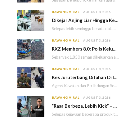
Siasatan berhubung kehilangan tiga sekeluarga di Bukit Kayu Hitam kini memasuki perkembangan baharu apabila polis…
BAWANG VIRAL
AUGUST 4, 2026
Dikejar Anjing Liar Hingga Kemalangan, Mekanik Berdepan Risiko Kecederaan Otak Kekal
Selepas lebih seminggu berada dalam keadaan koma akibat kemalangan dipercayai berpunca daripada kejadian dikejar sekumpulan…
BAWANG VIRAL
AUGUST 3, 2026
RXZ Members 8.0: Polis Keluar 1,850 Saman, Sita 222 Motosikal & 5 Maut
Sebanyak 1,850 saman dikeluarkan atas pelbagai kesalahan lalu lintas manakala 222 motosikal disita sepanjang penganjuran…
BAWANG VIRAL
AUGUST 3, 2026
Kes Juruterbang Ditahan Di Indonesia: AKPS Dedah Bagasi Lepasi Saringan KLIA Tanpa Imej Mencurigakan
Agensi Kawalan dan Perlindungan Sempadan Malaysia (AKPS) menjelaskan bahawa semua prosedur pemeriksaan keselamatan di Lapangan…
BAWANG VIRAL
AUGUST 3, 2026
“Rasa Berbeza, Lebih Kick” – Khairul Aming Sanggup Turun Ke Laut Demi Hasilkan Sambal Nyet Bilis Baharu
Selepas kejayaan beberapa produk terdahulu, usahawan dan pempengaruh, Khairul Aming kini tampil dengan produk terbaharunya…