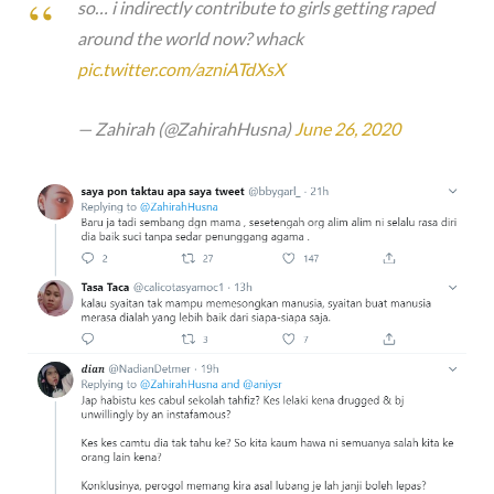
so… i indirectly contribute to girls getting raped
around the world now? whack
pic.twitter.com/azniATdXsX
— Zahirah (@ZahirahHusna)
June 26, 2020