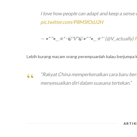
I love how people can adapt and keep a sense o
pic.twitter.com/P8MSfOdJ2H
— •*¨*•.¸¸✯*･🍃Ꮙ🍃•*¨*•.¸¸✯*¨ (@V_actually)
F
Lebih kurang macam orang perempuanlah kalau berjumpa kan
“Rakyat China memperkenalkan cara baru bersa
menyesuaikan diri dalam suasana tertekan.”
ARTIK