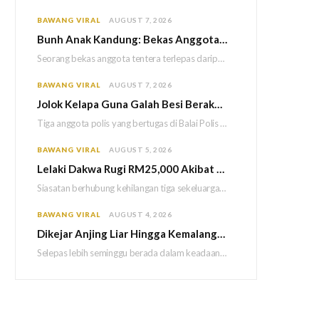
BAWANG VIRAL
AUGUST 7, 2026
Bun
h Anak Kandung: Bekas Anggota Tentera Terlepas Hukuman M
Seorang bekas anggota tentera terlepas daripada hukuman gantung selepas Mahkamah Persekutuan memutuskan untuk menggantikan hukuman…
BAWANG VIRAL
AUGUST 7, 2026
Jolok Kelapa Guna Galah Besi Berakhir Tragedi, Tiga Polis Maut Terkena Renjatan Elektrik
Tiga anggota polis yang bertugas di Balai Polis Weston maut selepas dipercayai terkena renjatan elektrik…
BAWANG VIRAL
AUGUST 5, 2026
Lelaki Dakwa Rugi RM25,000 Akibat Hutang Kutu, Polis Siasat Kaitan Dengan Kehilangan Tiga Beranak
Siasatan berhubung kehilangan tiga sekeluarga di Bukit Kayu Hitam kini memasuki perkembangan baharu apabila polis…
BAWANG VIRAL
AUGUST 4, 2026
Dikejar Anjing Liar Hingga Kemalangan, Mekanik Berdepan Risiko Kecederaan Otak Kekal
Selepas lebih seminggu berada dalam keadaan koma akibat kemalangan dipercayai berpunca daripada kejadian dikejar sekumpulan…