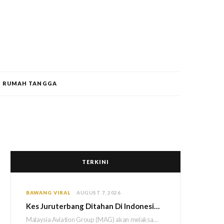
RUMAH TANGGA
TERKINI
BAWANG VIRAL
AUGUST 7, 2026
Kes Juruterbang Ditahan Di Indonesia, MAG Wajibkan Saringan Dadah 1,260 Juruterbang Malaysia Airlines
Malaysia Aviation Group (MAG) akan melaksanakan saringan dadah mandatori terhadap semua juruterbang Malaysia Airlines sebagai…