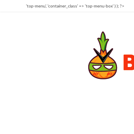
'top-menu', 'container_class' => 'top-menu-box' ) ); ?>