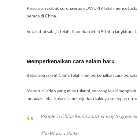
Penularan wabak coronavirus cOVID-19 telah mencetuskan
berada di China.
Setakat ni sahaja telah dilaporkan lebih 90 ribu jangkitan 
Memperkenalkan cara salam baru
Beberapa rakyat China telah memperkenalkan cara bersala
Menerusi video yang mula tular ni, seorang lelaki mengh
menolak sebaliknya dia melunjurkan kakinya ke depan untu
People in China found another way to greet si
The Wuhan Shake.