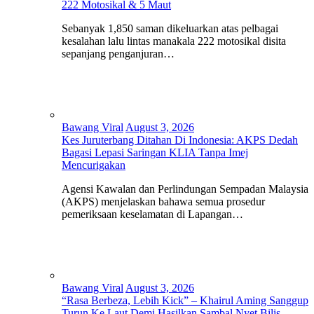
222 Motosikal & 5 Maut
Sebanyak 1,850 saman dikeluarkan atas pelbagai
kesalahan lalu lintas manakala 222 motosikal disita
sepanjang penganjuran…
Bawang Viral
August 3, 2026
Kes Juruterbang Ditahan Di Indonesia: AKPS Dedah
Bagasi Lepasi Saringan KLIA Tanpa Imej
Mencurigakan
Agensi Kawalan dan Perlindungan Sempadan Malaysia
(AKPS) menjelaskan bahawa semua prosedur
pemeriksaan keselamatan di Lapangan…
Bawang Viral
August 3, 2026
“Rasa Berbeza, Lebih Kick” – Khairul Aming Sanggup
Turun Ke Laut Demi Hasilkan Sambal Nyet Bilis