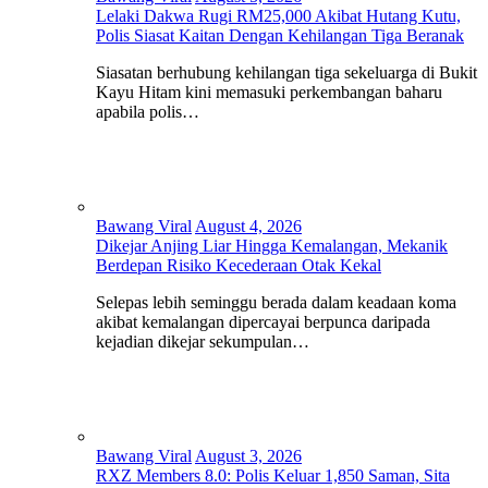
Lelaki Dakwa Rugi RM25,000 Akibat Hutang Kutu,
Polis Siasat Kaitan Dengan Kehilangan Tiga Beranak
Siasatan berhubung kehilangan tiga sekeluarga di Bukit
Kayu Hitam kini memasuki perkembangan baharu
apabila polis…
Bawang Viral
August 4, 2026
Dikejar Anjing Liar Hingga Kemalangan, Mekanik
Berdepan Risiko Kecederaan Otak Kekal
Selepas lebih seminggu berada dalam keadaan koma
akibat kemalangan dipercayai berpunca daripada
kejadian dikejar sekumpulan…
Bawang Viral
August 3, 2026
RXZ Members 8.0: Polis Keluar 1,850 Saman, Sita