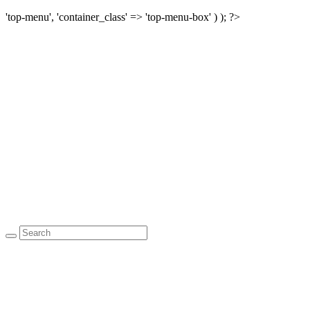
'top-menu', 'container_class' => 'top-menu-box' ) ); ?>