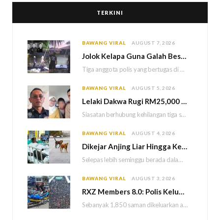
TERKINI
BAWANG VIRAL
AUGUST 7, 2026
Jolok Kelapa Guna Galah Besi Berakhir Tragedi, Tiga Polis Maut Terkena Renjatan Elektrik
Tiga anggota polis yang bertugas di Balai Polis Weston maut selepas dipercayai terkena renjatan elektrik…
BAWANG VIRAL
AUGUST 5, 2026
Lelaki Dakwa Rugi RM25,000 Akibat Hutang Kutu, Polis Siasat Kaitan Dengan Kehilangan Tiga Beranak
Siasatan berhubung kehilangan tiga sekeluarga di Bukit Kayu Hitam kini memasuki perkembangan baharu apabila polis…
BAWANG VIRAL
AUGUST 4, 2026
Dikejar Anjing Liar Hingga Kemalangan, Mekanik Berdepan Risiko Kecederaan Otak Kekal
Selepas lebih seminggu berada dalam keadaan koma akibat kemalangan dipercayai berpunca daripada kejadian dikejar sekumpulan…
BAWANG VIRAL
AUGUST 3, 2026
RXZ Members 8.0: Polis Keluar 1,850 Saman, Sita 222 Motosikal & 5 Maut
Sebanyak 1,850 saman dikeluarkan atas pelbagai kesalahan lalu lintas manakala 222 motosikal disita sepanjang penganjuran…