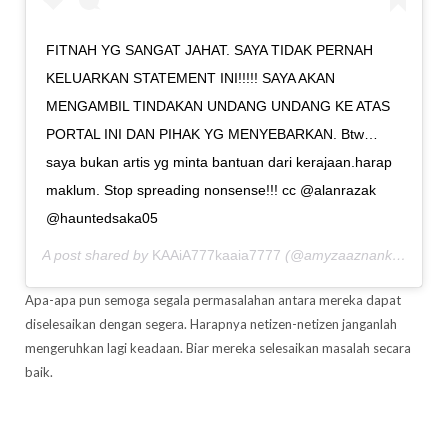
FITNAH YG SANGAT JAHAT. SAYA TIDAK PERNAH
KELUARKAN STATEMENT INI!!!!! SAYA AKAN
MENGAMBIL TINDAKAN UNDANG UNDANG KE ATAS
PORTAL INI DAN PIHAK YG MENYEBARKAN. Btw…
saya bukan artis yg minta bantuan dari kerajaan.harap
maklum. Stop spreading nonsense!!! cc @alanrazak
@hauntedsaka05
A post shared by
KAAiA777kaaia7777
(@amyzaaznankaaia) on
Apa-apa pun semoga segala permasalahan antara mereka dapat
diselesaikan dengan segera. Harapnya netizen-netizen janganlah
mengeruhkan lagi keadaan. Biar mereka selesaikan masalah secara
baik.