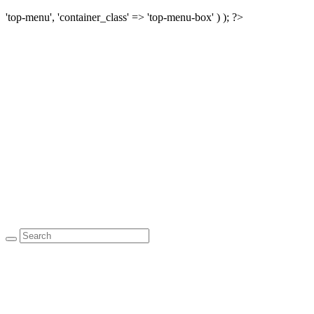
'top-menu', 'container_class' => 'top-menu-box' ) ); ?>