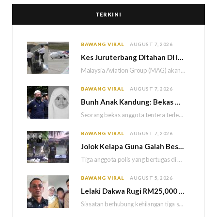
TERKINI
BAWANG VIRAL
AUGUST 7, 2026
Kes Juruterbang Ditahan Di Indonesia, MAG Wajibkan Saringan Dadah 1,260 Juruterbang Malaysia Airlines
Malaysia Aviation Group (MAG) akan melaksanakan saringan dadah mandatori terhadap semua juruterbang Malaysia Airlines sebagai…
BAWANG VIRAL
AUGUST 7, 2026
Bun
h Anak Kandung: Bekas Anggota Tentera Terlepas Hukuman M
Seorang bekas anggota tentera terlepas daripada hukuman gantung selepas Mahkamah Persekutuan memutuskan untuk menggantikan hukuman…
BAWANG VIRAL
AUGUST 7, 2026
Jolok Kelapa Guna Galah Besi Berakhir Tragedi, Tiga Polis Maut Terkena Renjatan Elektrik
Tiga anggota polis yang bertugas di Balai Polis Weston maut selepas dipercayai terkena renjatan elektrik…
BAWANG VIRAL
AUGUST 5, 2026
Lelaki Dakwa Rugi RM25,000 Akibat Hutang Kutu, Polis Siasat Kaitan Dengan Kehilangan Tiga Beranak
Siasatan berhubung kehilangan tiga sekeluarga di Bukit Kayu Hitam kini memasuki perkembangan baharu apabila polis…