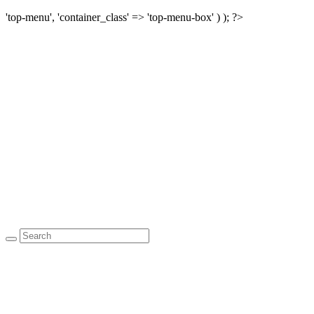
'top-menu', 'container_class' => 'top-menu-box' ) ); ?>