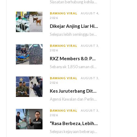
Siasatan berhubung kehilangan tiga sekeluarga di Bukit Kayu Hitam kini memasuki perkembangan baharu apabila polis…
BAWANG VIRAL
AUGUST 4,
2026
Dikejar Anjing Liar Hingga Kemalangan, Mekanik Berdepan Risiko Kecederaan Otak Kekal
Selepas lebih seminggu berada dalam keadaan koma akibat kemalangan dipercayai berpunca daripada kejadian dikejar sekumpulan…
BAWANG VIRAL
AUGUST 3,
2026
RXZ Members 8.0: Polis Keluar 1,850 Saman, Sita 222 Motosikal & 5 Maut
Sebanyak 1,850 saman dikeluarkan atas pelbagai kesalahan lalu lintas manakala 222 motosikal disita sepanjang penganjuran…
BAWANG VIRAL
AUGUST 3,
2026
Kes Juruterbang Ditahan Di Indonesia: AKPS Dedah Bagasi Lepasi Saringan KLIA Tanpa Imej Mencurigakan
Agensi Kawalan dan Perlindungan Sempadan Malaysia (AKPS) menjelaskan bahawa semua prosedur pemeriksaan keselamatan di Lapangan…
BAWANG VIRAL
AUGUST 3,
2026
“Rasa Berbeza, Lebih Kick” – Khairul Aming Sanggup Turun Ke Laut Demi Hasilkan Sambal Nyet Bilis Baharu
Selepas kejayaan beberapa produk terdahulu, usahawan dan pempengaruh, Khairul Aming kini tampil dengan produk terbaharunya…