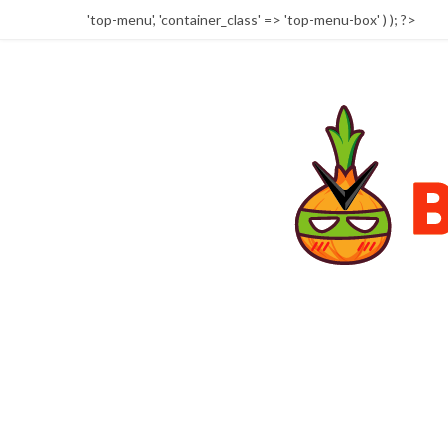
'top-menu', 'container_class' => 'top-menu-box' ) ); ?>