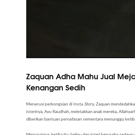
Zaquan Adha Mahu Jual Meja 
Kenangan Sedih
Menerusi perkongsian di Insta
Story
, Zaquan mendedahkan
isterinya, Ayu Raudhah, meletakkan anak mereka, Allah
diberikan bantuan pernafasan sementara menunggu ketib
Menurutnya, ketika itu, beliau dan isteri berusaha seda