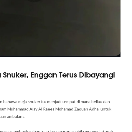
Snuker, Enggan Terus Dibayangi
 bahawa meja snuker itu menjadi tempat di mana beliau dan
yarham Muhammad Aisy Al Raees Mohamad Zaquan Adha, untuk
aan ambulans.
ya upaya memberikan bantuan kecemasan apabila menyedari anak