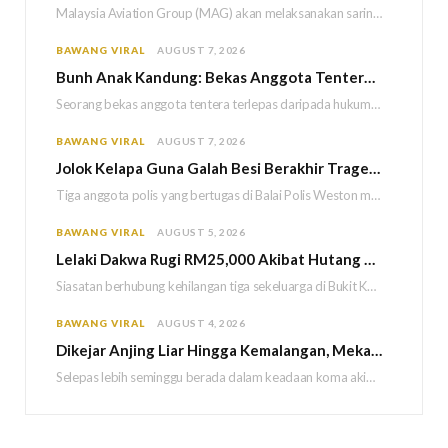
Malaysia Aviation Group (MAG) akan melaksanakan saringan dadah mandatori terhadap semua juruterbang Malaysia Airlines sebagai…
BAWANG VIRAL
AUGUST 7, 2026
Bun
h Anak Kandung: Bekas Anggota Tentera Terlepas Hukuman M
Seorang bekas anggota tentera terlepas daripada hukuman gantung selepas Mahkamah Persekutuan memutuskan untuk menggantikan hukuman…
BAWANG VIRAL
AUGUST 7, 2026
Jolok Kelapa Guna Galah Besi Berakhir Tragedi, Tiga Polis Maut Terkena Renjatan Elektrik
Tiga anggota polis yang bertugas di Balai Polis Weston maut selepas dipercayai terkena renjatan elektrik…
BAWANG VIRAL
AUGUST 5, 2026
Lelaki Dakwa Rugi RM25,000 Akibat Hutang Kutu, Polis Siasat Kaitan Dengan Kehilangan Tiga Beranak
Siasatan berhubung kehilangan tiga sekeluarga di Bukit Kayu Hitam kini memasuki perkembangan baharu apabila polis…
BAWANG VIRAL
AUGUST 4, 2026
Dikejar Anjing Liar Hingga Kemalangan, Mekanik Berdepan Risiko Kecederaan Otak Kekal
Selepas lebih seminggu berada dalam keadaan koma akibat kemalangan dipercayai berpunca daripada kejadian dikejar sekumpulan…