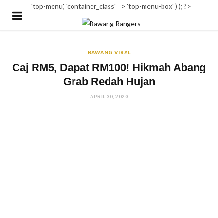
'top-menu', 'container_class' => 'top-menu-box' ) ); ?>
BAWANG VIRAL
Caj RM5, Dapat RM100! Hikmah Abang
Grab Redah Hujan
APRIL 30, 2020