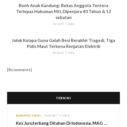
Bun
h Anak Kandung: Bekas Anggota Tentera
Terlepas Hukuman M
ti, Dipenjara 40 Tahun & 12
sebatan
AUGUST 7, 2026
Jolok Kelapa Guna Galah Besi Berakhir Tragedi, Tiga
Polis Maut Terkena Renjatan Elektrik
AUGUST 7, 2026
[fbcomments]
TERKINI
BAWANG VIRAL
AUGUST 7, 2026
Kes Juruterbang Ditahan Di Indonesia, MAG Wajibkan Saringan Dadah 1,260 Juruterbang Malaysia Airlines