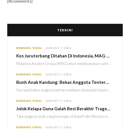
[fbcomments]
TERKINI
BAWANG VIRAL
AUGUST 7, 2026
Kes Juruterbang Ditahan Di Indonesia, MAG Wajibkan Saringan Dadah 1,260 Juruterbang Malaysia Airlines
Malaysia Aviation Group (MAG) akan melaksanakan saringan dadah mandatori terhadap semua juruterbang Malaysia Airlines sebagai…
BAWANG VIRAL
AUGUST 7, 2026
Bun
h Anak Kandung: Bekas Anggota Tentera Terlepas Hukuman M
Seorang bekas anggota tentera terlepas daripada hukuman gantung selepas Mahkamah Persekutuan memutuskan untuk menggantikan hukuman…
BAWANG VIRAL
AUGUST 7, 2026
Jolok Kelapa Guna Galah Besi Berakhir Tragedi, Tiga Polis Maut Terkena Renjatan Elektrik
Tiga anggota polis yang bertugas di Balai Polis Weston maut selepas dipercayai terkena renjatan elektrik…
BAWANG VIRAL
AUGUST 5, 2026