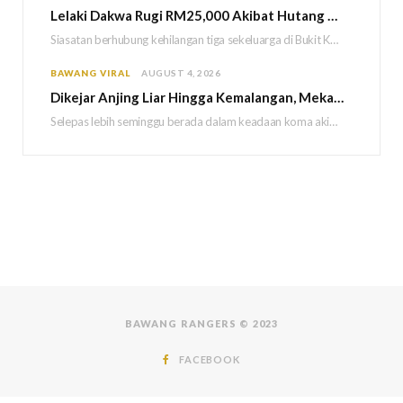
Lelaki Dakwa Rugi RM25,000 Akibat Hutang Kutu, Polis Siasat Kaitan Dengan Kehilangan Tiga Beranak
Siasatan berhubung kehilangan tiga sekeluarga di Bukit Kayu Hitam kini memasuki perkembangan baharu apabila polis…
BAWANG VIRAL
AUGUST 4, 2026
Dikejar Anjing Liar Hingga Kemalangan, Mekanik Berdepan Risiko Kecederaan Otak Kekal
Selepas lebih seminggu berada dalam keadaan koma akibat kemalangan dipercayai berpunca daripada kejadian dikejar sekumpulan…
BAWANG RANGERS © 2023
FACEBOOK