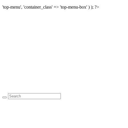
'top-menu', 'container_class' => 'top-menu-box' ) ); ?>