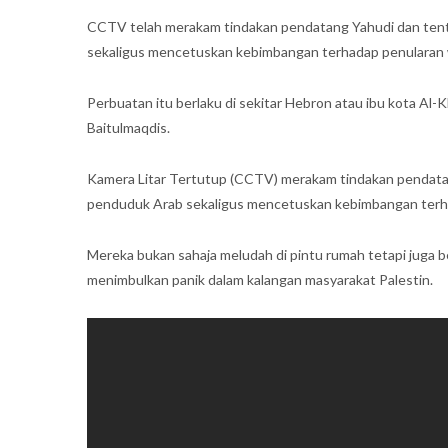
CCTV telah merakam tindakan pendatang Yahudi dan tente
sekaligus mencetuskan kebimbangan terhadap penularan 
Perbuatan itu berlaku di sekitar Hebron atau ibu kota Al-Kh
Baitulmaqdis.
Kamera Litar Tertutup (CCTV) merakam tindakan pendatan
penduduk Arab sekaligus mencetuskan kebimbangan terha
Mereka bukan sahaja meludah di pintu rumah tetapi juga b
menimbulkan panik dalam kalangan masyarakat Palestin.