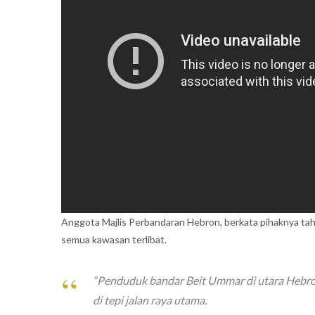
Anggota Majlis Perbandaran Hebron, berkata pihaknya t
semua kawasan terlibat.
“Penduduk bandar Beit Ummar di utara Hebro
di tepi jalan raya utama.