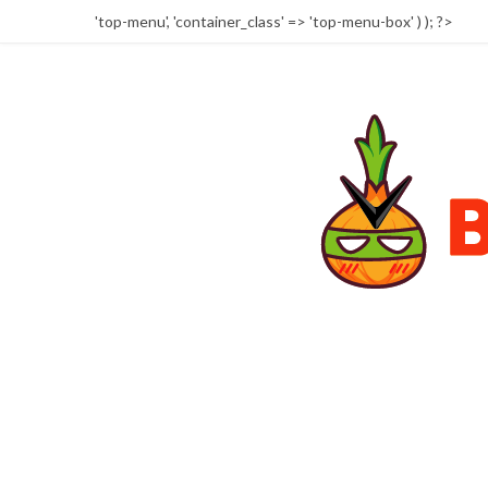
'top-menu', 'container_class' => 'top-menu-box' ) ); ?>