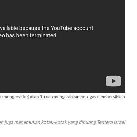
ahu mengenai kejadian itu dan mengarahkan petugas membersihkan
n juga menemukan kotak-kotak yang dibuang Tentera Israel