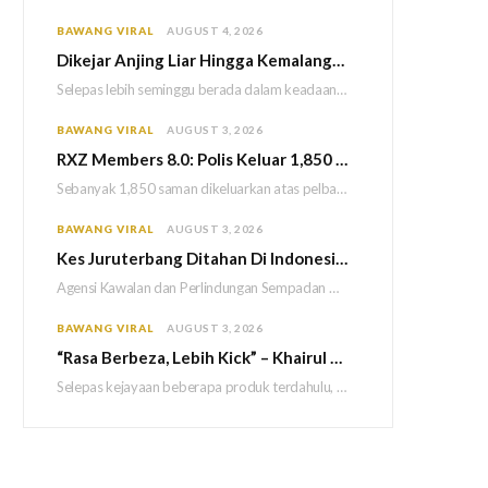
BAWANG VIRAL
AUGUST 4, 2026
Dikejar Anjing Liar Hingga Kemalangan, Mekanik Berdepan Risiko Kecederaan Otak Kekal
Selepas lebih seminggu berada dalam keadaan koma akibat kemalangan dipercayai berpunca daripada kejadian dikejar sekumpulan…
BAWANG VIRAL
AUGUST 3, 2026
RXZ Members 8.0: Polis Keluar 1,850 Saman, Sita 222 Motosikal & 5 Maut
Sebanyak 1,850 saman dikeluarkan atas pelbagai kesalahan lalu lintas manakala 222 motosikal disita sepanjang penganjuran…
BAWANG VIRAL
AUGUST 3, 2026
Kes Juruterbang Ditahan Di Indonesia: AKPS Dedah Bagasi Lepasi Saringan KLIA Tanpa Imej Mencurigakan
Agensi Kawalan dan Perlindungan Sempadan Malaysia (AKPS) menjelaskan bahawa semua prosedur pemeriksaan keselamatan di Lapangan…
BAWANG VIRAL
AUGUST 3, 2026
“Rasa Berbeza, Lebih Kick” – Khairul Aming Sanggup Turun Ke Laut Demi Hasilkan Sambal Nyet Bilis Baharu
Selepas kejayaan beberapa produk terdahulu, usahawan dan pempengaruh, Khairul Aming kini tampil dengan produk terbaharunya…