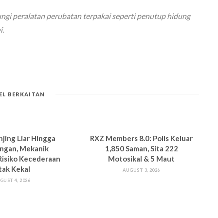
ungi peralatan perubatan terpakai seperti penutup hidung
.
EL BERKAITAN
njing Liar Hingga
RXZ Members 8.0: Polis Keluar
ngan, Mekanik
1,850 Saman, Sita 222
Risiko Kecederaan
Motosikal & 5 Maut
tak Kekal
AUGUST 3, 2026
GUST 4, 2026