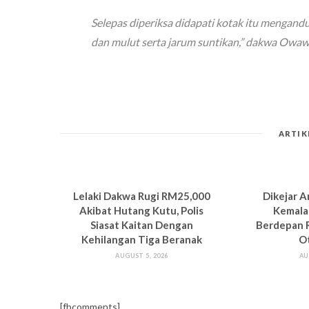
Selepas diperiksa didapati kotak itu mengand
dan mulut serta jarum suntikan,”
dakwa Owawi
ARTIK
Lelaki Dakwa Rugi RM25,000
Dikejar A
Akibat Hutang Kutu, Polis
Kemala
Siasat Kaitan Dengan
Berdepan 
Kehilangan Tiga Beranak
O
AUGUST 5, 2026
AU
[fbcomments]