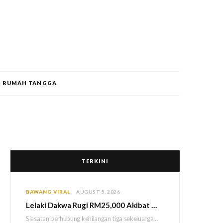
RUMAH TANGGA
TERKINI
BAWANG VIRAL
AUGUST 5, 2026
Lelaki Dakwa Rugi RM25,000 Akibat Hutang Kutu, Polis Siasat Kaitan Dengan Kehilangan Tiga Beranak
Siasatan berhubung kehilangan tiga sekeluarga di Bukit Kayu Hitam kini memasuki perkembangan baharu apabila polis…