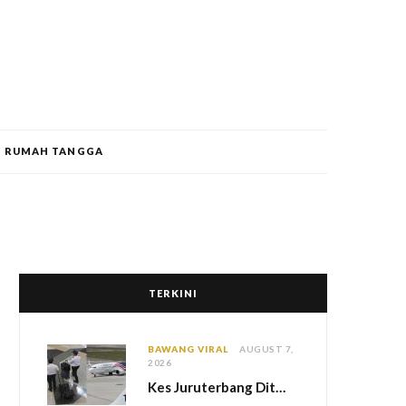
RUMAH TANGGA
TERKINI
BAWANG VIRAL
AUGUST 7,
2026
Kes Juruterbang Ditahan Di Indonesia, MAG Wajibkan Saringan Dadah 1,260 Juruterbang Malaysia Airlines