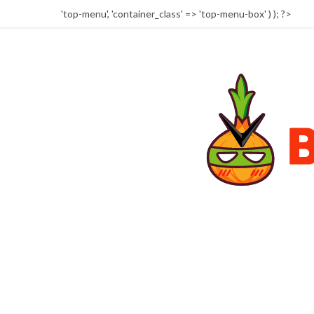
'top-menu', 'container_class' => 'top-menu-box' ) ); ?>