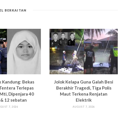
EL BERKAITAN
k Kandung: Bekas
Jolok Kelapa Guna Galah Besi
Tentera Terlepas
Berakhir Tragedi, Tiga Polis
 M
ti, Dipenjara 40
Maut Terkena Renjatan
 & 12 sebatan
Elektrik
GUST 7, 2026
AUGUST 7, 2026