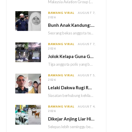
Malaysia Aviation Group (MAG) akan melaksanakan saringan dadah mandatori terhadap semua juruterbang Malaysia Airlines sebagai…
BAWANG VIRAL
AUGUST 7,
2026
Bun
h Anak Kandung: Bekas Anggota Tentera Terlepas Hukuman M
Seorang bekas anggota tentera terlepas daripada hukuman gantung selepas Mahkamah Persekutuan memutuskan untuk menggantikan hukuman…
BAWANG VIRAL
AUGUST 7,
2026
Jolok Kelapa Guna Galah Besi Berakhir Tragedi, Tiga Polis Maut Terkena Renjatan Elektrik
Tiga anggota polis yang bertugas di Balai Polis Weston maut selepas dipercayai terkena renjatan elektrik…
BAWANG VIRAL
AUGUST 5,
2026
Lelaki Dakwa Rugi RM25,000 Akibat Hutang Kutu, Polis Siasat Kaitan Dengan Kehilangan Tiga Beranak
Siasatan berhubung kehilangan tiga sekeluarga di Bukit Kayu Hitam kini memasuki perkembangan baharu apabila polis…
BAWANG VIRAL
AUGUST 4,
2026
Dikejar Anjing Liar Hingga Kemalangan, Mekanik Berdepan Risiko Kecederaan Otak Kekal
Selepas lebih seminggu berada dalam keadaan koma akibat kemalangan dipercayai berpunca daripada kejadian dikejar sekumpulan…