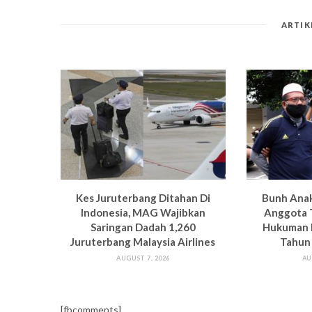
ARTIK
Kes Juruterbang Ditahan Di
Bun
h Ana
Indonesia, MAG Wajibkan
Anggota 
Saringan Dadah 1,260
Hukuman
Juruterbang Malaysia Airlines
Tahun
AUGUST 7, 2026
AU
[fbcomments]